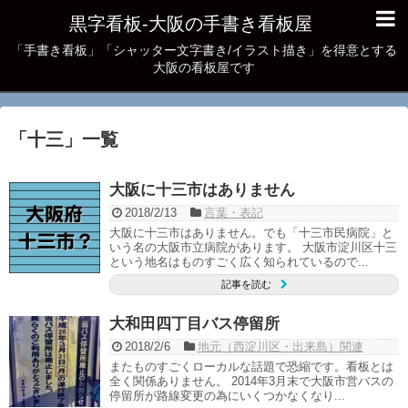
黒字看板‐大阪の手書き看板屋
「手書き看板」「シャッター文字書き/イラスト描き」を得意とする
大阪の看板屋です
「
十三
」
一覧
大阪に十三市はありません
2018/2/13
言葉・表記
大阪に十三市はありません。でも「十三市民病院」と
いう名の大阪市立病院があります。 大阪市淀川区十三
という地名はものすごく広く知られているので...
記事を読む
大和田四丁目バス停留所
2018/2/6
地元（西淀川区・出来島）関連
またものすごくローカルな話題で恐縮です。看板とは
全く関係ありません。 2014年3月末で大阪市営バスの
停留所が路線変更の為にいくつかなくなり...