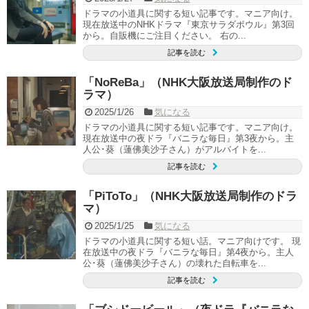
ドラマの小道具に関する短い記事です。マニア向け。
現在放送中のNHKドラマ『東京サラダボウル』第3回
から。自販機にご注目ください。 右の...
記事を読む
「NoReBa」（NHK大阪放送局制作のド
ラマ）
2025/1/26
気になる
ドラマの小道具に関する短い記事です。マニア向け。
現在放送中の夜ドラ『バニラな毎日』第3夜から。主
人公･葵（蓮佛美沙子さん）がアルバイトを...
記事を読む
「PiToTo」（NHK大阪放送局制作のドラ
マ）
2025/1/25
気になる
ドラマの小道具に関する短い話。マニア向けです。 現
在放送中の夜ドラ『バニラな毎日』第4夜から。主人
公･葵（蓮佛美沙子さん）の壊れた自転車を...
記事を読む