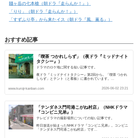
賤ヶ岳の七本槍（朝ドラ『走らんか！』）
「りり」（朝ドラ『走らんか！』）
「すずふり亭」から来たイス（朝ドラ『風、薫る』）
おすすめ記事
「喫茶 つかれしらず」（夜ドラ『ミッドナイト
タクシー』）
ドラマのロケ地に関する短い記事です。
夜ドラ『ミッドナイトタクシー』第2回から。「喫茶 つかれ
しらず」とテント（と看板）に書かれています。…
2026-06-02 23:21
www.kuroji-kanban.com
「テンダネス門司港こがね村店」（NHKドラマ
『コンビニ兄弟』）
テレビドラマの撮影場所についての短い記事です。
昨日放送が始まったNHKドラマ『コンビニ兄弟』。コンビニ
「テンダネス門司港こがね村店」です…