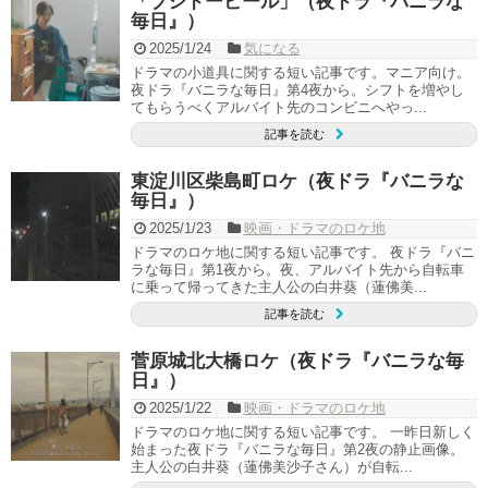
「ブシドービール」（夜ドラ『バニラな
毎日』）
2025/1/24
気になる
ドラマの小道具に関する短い記事です。マニア向け。
夜ドラ『バニラな毎日』第4夜から。シフトを増やし
てもらうべくアルバイト先のコンビニへやっ...
記事を読む
東淀川区柴島町ロケ（夜ドラ『バニラな
毎日』）
2025/1/23
映画・ドラマのロケ地
ドラマのロケ地に関する短い記事です。 夜ドラ『バニ
ラな毎日』第1夜から。夜、アルバイト先から自転車
に乗って帰ってきた主人公の白井葵（蓮佛美...
記事を読む
菅原城北大橋ロケ（夜ドラ『バニラな毎
日』）
2025/1/22
映画・ドラマのロケ地
ドラマのロケ地に関する短い記事です。 一昨日新しく
始まった夜ドラ『バニラな毎日』第2夜の静止画像。
主人公の白井葵（蓮佛美沙子さん）が自転...