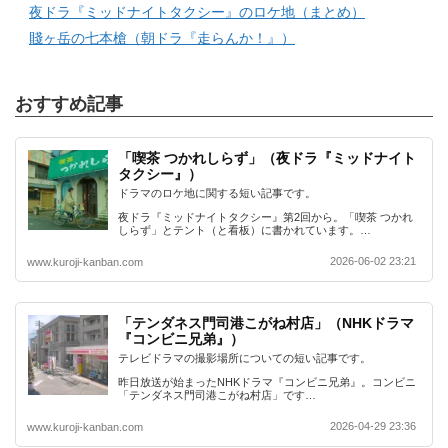
夜ドラ『ミッドナイトタクシー』のロケ地（まとめ）
賤ヶ岳の七本槍（朝ドラ『走らんか！』）
おすすめ記事
「喫茶 つかれしらず」（夜ドラ『ミッドナイト
タクシー』）
ドラマのロケ地に関する短い記事です。
夜ドラ『ミッドナイトタクシー』第2回から。「喫茶 つかれ
しらず」とテント（と看板）に書かれています。…
2026-06-02 23:21
www.kuroji-kanban.com
「テンダネス門司港こがね村店」（NHKドラマ
『コンビニ兄弟』）
テレビドラマの撮影場所についての短い記事です。
昨日放送が始まったNHKドラマ『コンビニ兄弟』。コンビニ
「テンダネス門司港こがね村店」です…
2026-04-29 23:36
www.kuroji-kanban.com