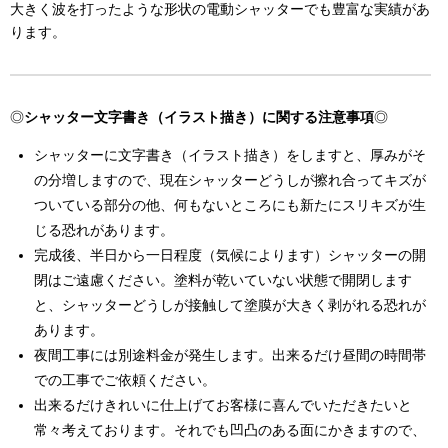
大きく波を打ったような形状の電動シャッターでも豊富な実績があ
ります。
◎
シャッター文字書き（イラスト描き）に関する注意事項
◎
シャッターに文字書き（イラスト描き）をしますと、厚みがそ
の分増しますので、現在シャッターどうしが擦れ合ってキズが
ついている部分の他、何もないところにも新たにスリキズが生
じる恐れがあります。
完成後、半日から一日程度（気候によります）シャッターの開
閉はご遠慮ください。塗料が乾いていない状態で開閉します
と、シャッターどうしが接触して塗膜が大きく剥がれる恐れが
あります。
夜間工事には別途料金が発生します。出来るだけ昼間の時間帯
での工事でご依頼ください。
出来るだけきれいに仕上げてお客様に喜んでいただきたいと
常々考えております。それでも凹凸のある面にかきますので、