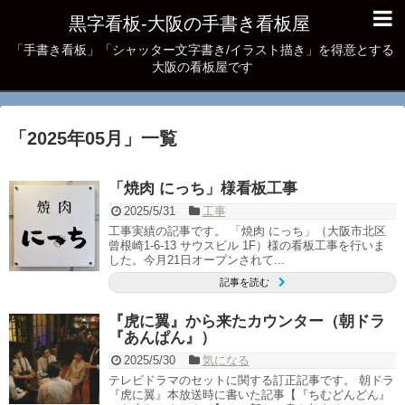
黒字看板‐大阪の手書き看板屋
「手書き看板」「シャッター文字書き/イラスト描き」を得意とする
大阪の看板屋です
「
2025年05月
」
一覧
「焼肉 にっち」様看板工事
2025/5/31
工事
工事実績の記事です。 「焼肉 にっち」（大阪市北区
曾根崎1-6-13 サウスビル 1F）様の看板工事を行いま
した。今月21日オープンされて...
記事を読む
『虎に翼』から来たカウンター（朝ドラ
『あんぱん』）
2025/5/30
気になる
テレビドラマのセットに関する訂正記事です。 朝ドラ
『虎に翼』本放送時に書いた記事【『ちむどんどん』