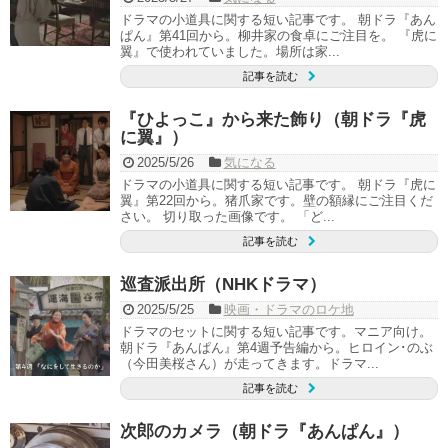
ドラマの小道具に関する短い記事です。 朝ドラ『あん
ぱん』第41回から。柳井家の食卓にご注目を。 『虎に
翼』で使われていました。場所は家...
記事を読む
『ひよっこ』から来た飾り（朝ドラ『虎
に翼』）
2025/5/26
気になる
ドラマの小道具に関する短い記事です。 朝ドラ『虎に
翼』第22回から。猪爪家です。壁の額縁にご注目くだ
さい。 切り取った画像です。 「ど...
記事を読む
巡査派出所（NHKドラマ）
2025/5/25
映画・ドラマのロケ地
ドラマのセットに関する短い記事です。マニア向け。
朝ドラ『あんぱん』第4週予告編から。ヒロイン･のぶ
（今田美桜さん）が走ってきます。ドラマ...
記事を読む
次郎のカメラ（朝ドラ『あんぱん』）