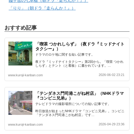
賤ヶ岳の七本槍（朝ドラ『走らんか！』）
「りり」（朝ドラ『走らんか！』）
おすすめ記事
「喫茶 つかれしらず」（夜ドラ『ミッドナイト
タクシー』）
ドラマのロケ地に関する短い記事です。
夜ドラ『ミッドナイトタクシー』第2回から。「喫茶 つかれ
しらず」とテント（と看板）に書かれています。…
2026-06-02 23:21
www.kuroji-kanban.com
「テンダネス門司港こがね村店」（NHKドラマ
『コンビニ兄弟』）
テレビドラマの撮影場所についての短い記事です。
昨日放送が始まったNHKドラマ『コンビニ兄弟』。コンビニ
「テンダネス門司港こがね村店」です…
2026-04-29 23:36
www.kuroji-kanban.com