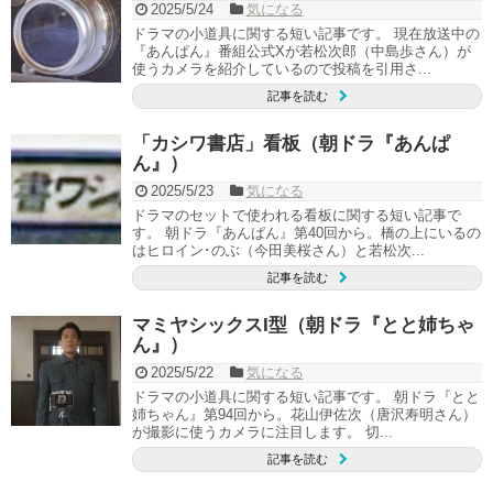
2025/5/24
気になる
ドラマの小道具に関する短い記事です。 現在放送中の
『あんぱん』番組公式Xが若松次郎（中島歩さん）が
使うカメラを紹介しているので投稿を引用さ...
記事を読む
「カシワ書店」看板（朝ドラ『あんぱ
ん』）
2025/5/23
気になる
ドラマのセットで使われる看板に関する短い記事で
す。 朝ドラ『あんぱん』第40回から。橋の上にいるの
はヒロイン･のぶ（今田美桜さん）と若松次...
記事を読む
マミヤシックスI型（朝ドラ『とと姉ちゃ
ん』）
2025/5/22
気になる
ドラマの小道具に関する短い記事です。 朝ドラ『とと
姉ちゃん』第94回から。花山伊佐次（唐沢寿明さん）
が撮影に使うカメラに注目します。 切...
記事を読む