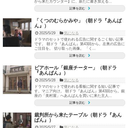
から来たカウンター】に、新たに書き加える...
記事を読む
「くつのむらかみや」（朝ドラ『あんぱ
ん』）
2025/5/29
気になる
ドラマのセットで使われる広告に関するごく短い記事
です。 朝ドラ『あんぱん』第43回から。左奥の広告に
ご注目を。 切り取った画像。 「く...
記事を読む
ビアホール「銀座チーター」（朝ドラ
『あんぱん』）
2025/5/28
気になる
ドラマのセットで使われる看板に関する短い記事で
す。マニア向け。 朝ドラ『あんぱん』第43回から。銀
座の「美村屋」へあんぱんを買いに来た主人...
記事を読む
裁判所から来たテーブル（朝ドラ『あん
ぱん』）
2025/5/27
気になる