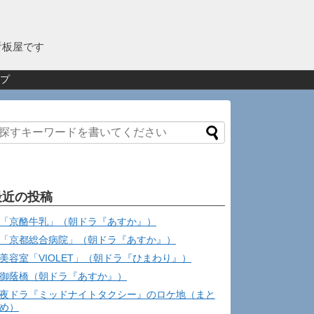
看板屋です
プ
最近の投稿
「京酪牛乳」（朝ドラ『あすか』）
「京都総合病院」（朝ドラ『あすか』）
美容室「VIOLET」（朝ドラ『ひまわり』）
御蔭橋（朝ドラ『あすか』）
夜ドラ『ミッドナイトタクシー』のロケ地（まと
め）