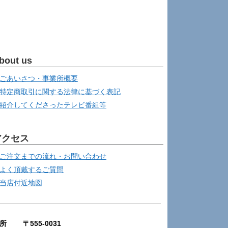
bout us
ごあいさつ・事業所概要
特定商取引に関する法律に基づく表記
紹介してくださったテレビ番組等
アクセス
ご注文までの流れ・お問い合わせ
よく頂戴するご質問
当店付近地図
所 〒555-0031