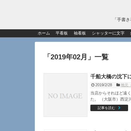
「手書き
ホーム
平看板
袖看板
シャッターに文字
「
2019年02月
」
一覧
千船大橋の沈下
2019/2/28
地元
当店からそれほど遠
た。 （大阪市）西淀川区
記事を読む