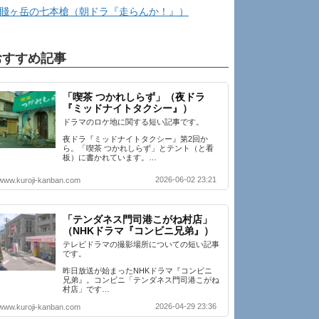
賤ヶ岳の七本槍（朝ドラ『走らんか！』）
おすすめ記事
「喫茶 つかれしらず」（夜ドラ
『ミッドナイトタクシー』）
ドラマのロケ地に関する短い記事です。
夜ドラ『ミッドナイトタクシー』第2回か
ら。「喫茶 つかれしらず」とテント（と看
板）に書かれています。…
2026-06-02 23:21
www.kuroji-kanban.com
「テンダネス門司港こがね村店」
（NHKドラマ『コンビニ兄弟』）
テレビドラマの撮影場所についての短い記事
です。
昨日放送が始まったNHKドラマ『コンビニ
兄弟』。コンビニ「テンダネス門司港こがね
村店」です…
2026-04-29 23:36
www.kuroji-kanban.com