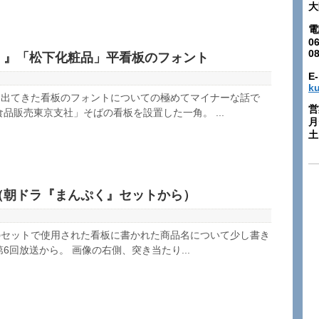
大
電
06
0
く』「松下化粧品」平看板のフォント
E-
k
に出てきた看板のフォントについての極めてマイナーな話で
営
品販売東京支社」そばの看板を設置した一角。 ...
月
土:
（朝ドラ『まんぷく』セットから）
のセットで使用された看板に書かれた商品名について少し書き
6回放送から。 画像の右側、突き当たり...