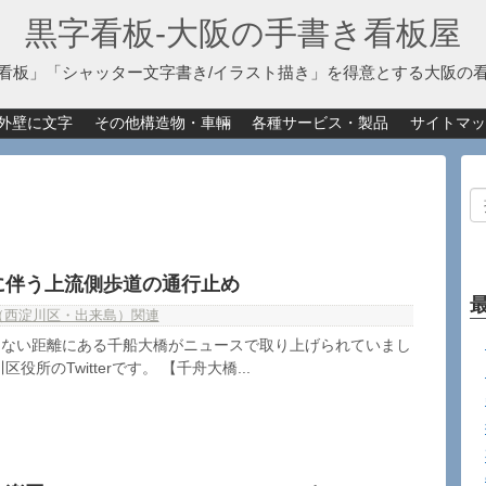
黒字看板‐大阪の手書き看板屋
看板」「シャッター文字書き/イラスト描き」を得意とする大阪の
外壁に文字
その他構造物・車輛
各種サービス・製品
サイトマッ
に伴う上流側歩道の通行止め
（西淀川区・出来島）関連
くない距離にある千船大橋がニュースで取り上げられていまし
役所のTwitterです。 【千舟大橋...