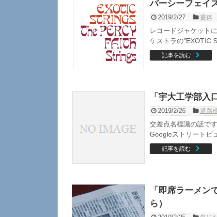
パーシーフェイス楽
2019/2/27
書体
レコードジャケットに
ケストラの"EXOTIC S
記事を読む
「宇大工学部入
2019/2/26
道路
交差点名標識の話です
Googleストリートビ
記事を読む
「即席ラーメン
ら）