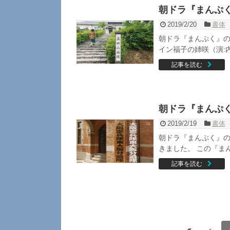
朝ドラ『まんぷ
2019/2/20
書体
朝ドラ『まんぷく』の
イン福子の姉咲（演:
記事を読む
朝ドラ『まんぷ
2019/2/19
書体
朝ドラ『まんぷく』
きました。 この『ま
記事を読む