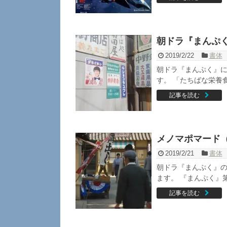
朝ドラ『まんぷ
2019/2/22
書体
朝ドラ『まんぷく』
す。 「たちばな栄養食
記事を読む
メノマポマード
2019/2/21
書体
朝ドラ『まんぷく』
ます。 『まんぷく』第
記事を読む