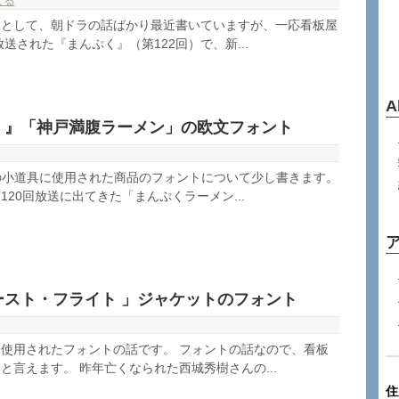
なる
めとして、朝ドラの話ばかり最近書いていますが、一応看板屋
送された『まんぷく』（第122回）で、新...
A
く』「神戸満腹ラーメン」の欧文フォント
の小道具に使用された商品のフォントについて少し書きます。
20回放送に出てきた「まんぷくラーメン...
ースト・フライト 」ジャケットのフォント
使用されたフォントの話です。 フォントの話なので、看板
と言えます。 昨年亡くなられた西城秀樹さんの...
住