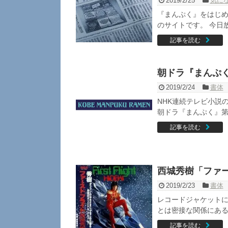
2019/2/25
気に
『まんぷく』をはじ
のサイトです。 今日放
記事を読む
朝ドラ『まんぷ
2019/2/24
書体
NHK連続テレビ小説
朝ドラ『まんぷく』第1
記事を読む
西城秀樹「ファ
2019/2/23
書体
レコードジャケットに
とは密接な関係にある
記事を読む