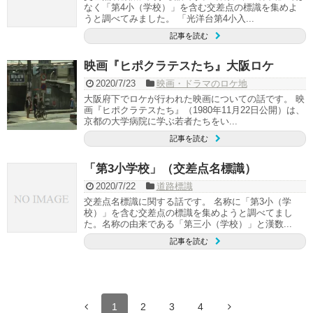
なく「第4小（学校）」を含む交差点の標識を集めよ
うと調べてみました。 「光洋台第4小入...
記事を読む
映画『ヒポクラテスたち』大阪ロケ
2020/7/23
映画・ドラマのロケ地
大阪府下でロケが行われた映画についての話です。 映
画『ヒポクラテスたち』（1980年11月22日公開）は、
京都の大学病院に学ぶ若者たちをい...
記事を読む
「第3小学校」（交差点名標識）
2020/7/22
道路標識
交差点名標識に関する話です。 名称に「第3小（学
校）」を含む交差点の標識を集めようと調べてまし
た。名称の由来である「第三小（学校）」と漢数...
記事を読む
1
2
3
4