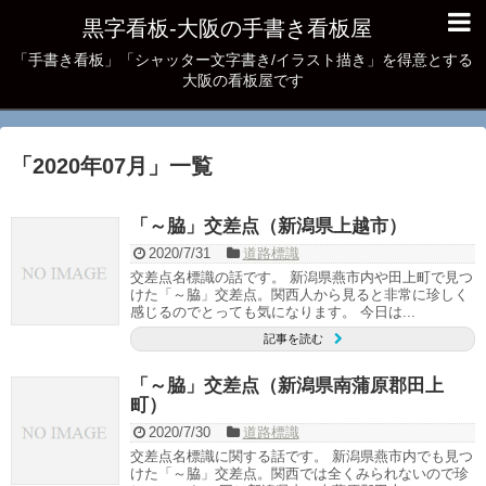
黒字看板‐大阪の手書き看板屋
「手書き看板」「シャッター文字書き/イラスト描き」を得意とする
大阪の看板屋です
「
2020年07月
」
一覧
「～脇」交差点（新潟県上越市）
2020/7/31
道路標識
交差点名標識の話です。 新潟県燕市内や田上町で見つ
けた「～脇」交差点。関西人から見ると非常に珍しく
感じるのでとっても気になります。 今日は...
記事を読む
「～脇」交差点（新潟県南蒲原郡田上
町）
2020/7/30
道路標識
交差点名標識に関する話です。 新潟県燕市内でも見つ
けた「～脇」交差点。関西では全くみられないので珍