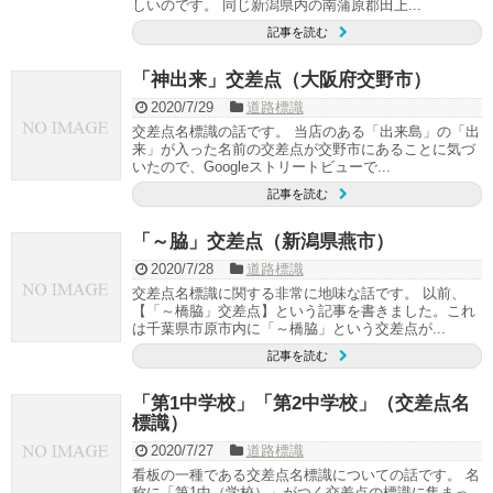
しいのです。 同じ新潟県内の南蒲原郡田上...
記事を読む
「神出来」交差点（大阪府交野市）
2020/7/29
道路標識
交差点名標識の話です。 当店のある「出来島」の「出
来」が入った名前の交差点が交野市にあることに気づ
いたので、Googleストリートビューで...
記事を読む
「～脇」交差点（新潟県燕市）
2020/7/28
道路標識
交差点名標識に関する非常に地味な話です。 以前、
【「～橋脇」交差点】という記事を書きました。これ
は千葉県市原市内に「～橋脇」という交差点が...
記事を読む
「第1中学校」「第2中学校」（交差点名
標識）
2020/7/27
道路標識
看板の一種である交差点名標識についての話です。 名
称に「第1中（学校）」がつく交差点の標識に集まっ