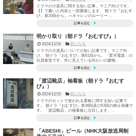
ドラマの小道具に関する短い記事。マニア向けです。
【】で書いた内容と一部重複します。 朝ドラ『おむす
び』第10回から。ハギャレンのルーリー...
記事を読む
明かり取り（朝ドラ『おむすび』）
2024/12/26
気になる
ドラマの大道具についての短い記事です。マニア向
け。 朝ドラ『おむすび』第61回から。「星河電器」の
社員食堂です。外に見えている向かいの建物...
記事を読む
「渡辺靴店」袖看板（朝ドラ『おむす
び』）
2024/12/25
気になる
ドラマのセットで使われる看板に関する短い記事で
す。 朝ドラ『おむすび』第38回及び63回の静止画像で
す。「渡辺靴店」の袖看板に注目します。...
記事を読む
「ABESHI」ビール（NHK大阪放送局制