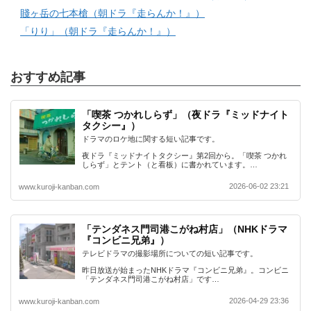
賤ヶ岳の七本槍（朝ドラ『走らんか！』）
「りり」（朝ドラ『走らんか！』）
おすすめ記事
「喫茶 つかれしらず」（夜ドラ『ミッドナイト
タクシー』）
ドラマのロケ地に関する短い記事です。
夜ドラ『ミッドナイトタクシー』第2回から。「喫茶 つかれ
しらず」とテント（と看板）に書かれています。…
2026-06-02 23:21
www.kuroji-kanban.com
「テンダネス門司港こがね村店」（NHKドラマ
『コンビニ兄弟』）
テレビドラマの撮影場所についての短い記事です。
昨日放送が始まったNHKドラマ『コンビニ兄弟』。コンビニ
「テンダネス門司港こがね村店」です…
2026-04-29 23:36
www.kuroji-kanban.com