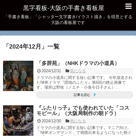
黒字看板‐大阪の手書き看板屋
「手書き看板」「シャッター文字書き/イラスト描き」を得意とする
大阪の看板屋です
「
2024年12月
」
一覧
「多辞苑」（NHKドラマの小道具）
2024/12/31
気になる
ドラマの小道具に関する短い記事です。 今年放送され
たNHKドラマ『団地のふたり』第6回の静止画像で
す。場所は野枝（ノエチ・小泉今日子さん）...
記事を読む
『ふたりっ子』でも使われていた「コス
モビール」（大阪局制作の朝ドラ）
2024/12/30
気になる
ドラマの小道具に関する短い記事です。マニア向け。
「NHKオンデマンド」で視聴出来るようになった朝ド