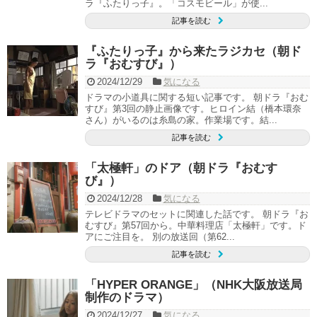
ラ『ふたりっ子』。「コスモビール」が使...
記事を読む
『ふたりっ子』から来たラジカセ（朝ド
ラ『おむすび』）
2024/12/29
気になる
ドラマの小道具に関する短い記事です。 朝ドラ『おむ
すび』第3回の静止画像です。ヒロイン結（橋本環奈
さん）がいるのは糸島の家。作業場です。結...
記事を読む
「太極軒」のドア（朝ドラ『おむす
び』）
2024/12/28
気になる
テレビドラマのセットに関連した話です。 朝ドラ『お
むすび』第57回から。中華料理店「太極軒」です。ド
アにご注目を。 別の放送回（第62...
記事を読む
「HYPER ORANGE」（NHK大阪放送局
制作のドラマ）
2024/12/27
気になる