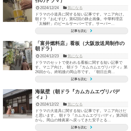
作のドラマ）
2024/12/24
気になる
ドラマの小道具に関する短い記事です。マニア向け。
朝ドラ『おむすび』第62回の静止画像。中華料理店
「太極軒」のビールサーバーです。サーバー...
記事を読む
「富井燃料店」看板（大阪放送局制作の
朝ドラ）
2024/12/23
気になる
ドラマのセットで使われる看板に関する短い記事で
す。マニア向け。 朝ドラ『カムカムエヴリバディ』第
26回から。終戦後の岡山市です。「朝日丘商...
記事を読む
海鼠壁（朝ドラ『カムカムエヴリバデ
ィ』）
2024/12/22
気になる
ドラマの大道具に関する短い記事です。マニア向けだ
と思います。 朝ドラ『カムカムエヴリバディ』第26回
から。岡山の雉眞家へ戻ってきた安子とる...
記事を読む