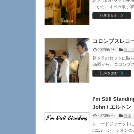
朝ドラのセットで使用
回から。オペラ歌手双
記事を読む
コロンブスレコ
2020/6/26
気に
朝ドラのセットに貼ら
65回から。コロンブ
記事を読む
I’m Still S
John / エル
2020/6/25
書体
レコードジャケットに使
/ エルトン・ジョンの、I'm 