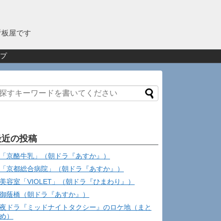
看板屋です
プ
最近の投稿
「京酪牛乳」（朝ドラ『あすか』）
「京都総合病院」（朝ドラ『あすか』）
美容室「VIOLET」（朝ドラ『ひまわり』）
御蔭橋（朝ドラ『あすか』）
夜ドラ『ミッドナイトタクシー』のロケ地（まと
め）