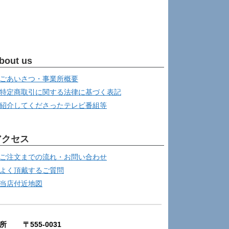
bout us
ごあいさつ・事業所概要
特定商取引に関する法律に基づく表記
紹介してくださったテレビ番組等
アクセス
ご注文までの流れ・お問い合わせ
よく頂戴するご質問
当店付近地図
所 〒555-0031