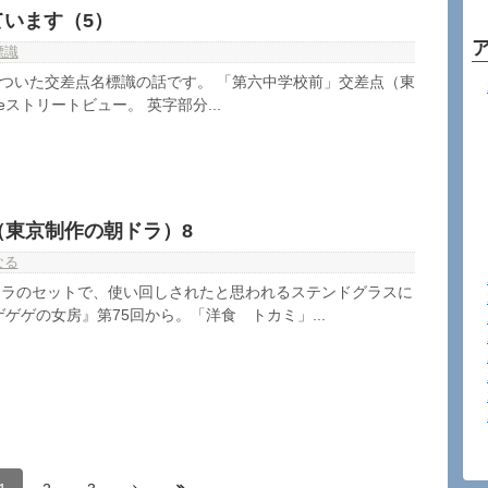
ています（5）
標識
がついた交差点名標識の話です。 「第六中学校前」交差点（東
eストリートビュー。 英字部分...
（東京制作の朝ドラ）8
なる
ドラのセットで、使い回しされたと思われるステンドグラスに
ゲゲの女房』第75回から。「洋食 トカミ」...