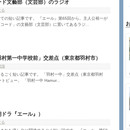
ード文藝部（文芸部）のラジオ
なる
ての短い記事です。 『エール』第65回から。主人公裕一が
コード」の文藝部（文芸部）に置いてあるラジ...
羽村第一中学校前」交差点（東京都羽村市）
標識
るごく短い記事です。 「羽村一中」交差点（東京都羽村
トビュー。 「羽村一中 Hamur...
朝ドラ『エール』）
なる