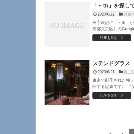
「～th」を探し
2020/6/22
道路
英字表記に「～th」
京都文京区）のGoogl
記事を読む
ステンドグラス
2020/6/21
気に
東京で制作された朝
関する記事です。 『ゲ
記事を読む