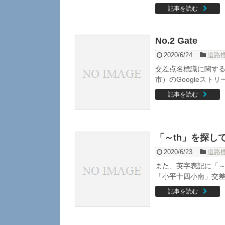
記事を読む
No.2 Gate
2020/6/24
道路
交差点名標識に関する
市）のGoogleストリ
記事を読む
「～th」を探し
2020/6/23
道路
また、英字表記に「～
「小平十四小南」交差点の
記事を読む