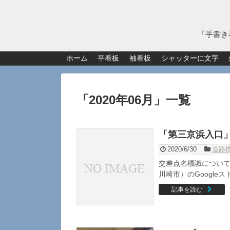
「手書き
ホーム
平看板
袖看板
シャッターに文字
「
2020年06月
」
一覧
「第三京浜入口
2020/6/30
道路
交差点名標識について
川崎市）のGoogleス
記事を読む