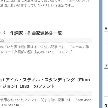
された流し台に関連するごく短い話です。 『エール』第59
浦環が若い頃留学していたパリという設定です...
A
ード 作詞家・作曲家連絡先一覧
なる
れていた張り紙に関するごく短い記事です。 『エール』第
スレコード文藝部の壁に貼られている「コロンブ...
tanding / アイム・スティル・スタンディング（Elton
トン・ジョン）1983 のフォント
用されていたフォントに関する短い記事です。 Elton John
Still Sta...
住