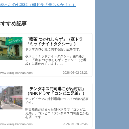
賤ヶ岳の七本槍（朝ドラ『走らんか！』）
おすすめ記事
「喫茶 つかれしらず」（夜ドラ
『ミッドナイトタクシー』）
ドラマのロケ地に関する短い記事です。
夜ドラ『ミッドナイトタクシー』第2回か
ら。「喫茶 つかれしらず」とテント（と看
板）に書かれています。…
2026-06-02 23:21
www.kuroji-kanban.com
「テンダネス門司港こがね村店」
（NHKドラマ『コンビニ兄弟』）
テレビドラマの撮影場所についての短い記事
です。
昨日放送が始まったNHKドラマ『コンビニ
兄弟』。コンビニ「テンダネス門司港こがね
村店」です…
2026-04-29 23:36
www.kuroji-kanban.com