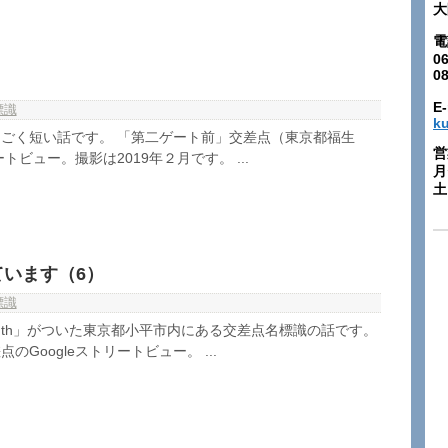
大
電
06
0
E-
標識
k
ごく短い話です。 「第二ゲート前」交差点（東京都福生
営
ートビュー。撮影は2019年２月です。 ...
月
土:
ています（6）
標識
th」がついた東京都小平市内にある交差点名標識の話です。
Googleストリートビュー。 ...