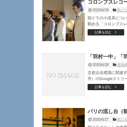
コロンブスレコ
2020/6/29
気に
朝ドラの小道具につい
勤める「コロンブスレ
記事を読む
「羽村一中」「
2020/6/28
道路
交差点名標識に関連す
市）のGoogleストリー
記事を読む
パリの流し台（
2020/6/27
気に