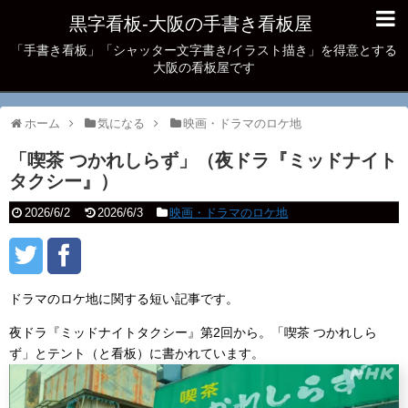
黒字看板‐大阪の手書き看板屋
「手書き看板」「シャッター文字書き/イラスト描き」を得意とする
大阪の看板屋です
ホーム
気になる
映画・ドラマのロケ地
「喫茶 つかれしらず」（夜ドラ『ミッドナイト
タクシー』）
2026/6/2
2026/6/3
映画・ドラマのロケ地
ドラマのロケ地に関する短い記事です。
夜ドラ『ミッドナイトタクシー』第2回から。「喫茶 つかれしら
ず」とテント（と看板）に書かれています。