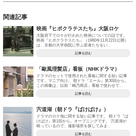
関連記事
映画『ヒポクラテスたち』大阪ロケ
大阪府下でロケが行われた映画についての話です。
映画『ヒポクラテスたち』（1980年11月22日公開）
は、京都の大学病院に学ぶ若者たちをい...
記事を読む
「歐風理髪店」看板（NHKドラマ）
ドラマのセットで使用された看板に関する短い記事
です。マニア向け。 朝ドラ『エール』第30回から。
この画像は、以前「嶋乃商店」看板で使わせて...
記事を読む
宍道湖（朝ドラ『ばけばけ』）
ドラマのロケ地に関する短い記事です。 朝ドラ『ば
けばけ』第1回から。オープニングです。 宍道湖が
映っているので、撮影場所を探してみま...
記事を読む