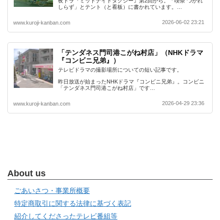
夜ドラ『ミッドナイトタクシー』第2回から。「喫茶 つかれ
しらず」とテント（と看板）に書かれています。…
2026-06-02 23:21
www.kuroji-kanban.com
「テンダネス門司港こがね村店」（NHKドラマ
『コンビニ兄弟』）
テレビドラマの撮影場所についての短い記事です。
昨日放送が始まったNHKドラマ『コンビニ兄弟』。コンビニ
「テンダネス門司港こがね村店」です…
2026-04-29 23:36
www.kuroji-kanban.com
About us
ごあいさつ・事業所概要
特定商取引に関する法律に基づく表記
紹介してくださったテレビ番組等