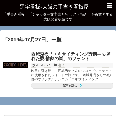
黒字看板‐大阪の手書き看板屋
「手書き看板」「シャッター文字書き/イラスト描き」を得意とする
大阪の看板屋です
「
2019年07月27日
」
一覧
西城秀樹「エキサイティング秀樹―ちぎ
れた愛/情熱の嵐」のフォント
2019/7/27
書体
昨日に引き続いて西城秀樹さんのレコードジャケット
に使用されたフォントの話です。 西城秀樹さんの3枚
目のオリジナルアルバム「エキサイティング...
記事を読む