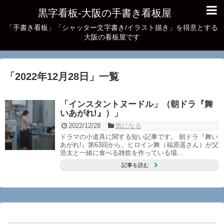
黒字看板‐大阪の手書き看板屋
「手書き看板」「シャッター文字書き/イラスト描き」を得意とする
大阪の看板屋です
「
2022年12月28日
」
一覧
「インスタントヌードル」（朝ドラ『舞
いあがれ!』）」
2022/12/28
気になる
ドラマの小道具に関する短い記事です。 朝ドラ『舞い
あがれ!』第63回から。ヒロイン舞（福原遥さん）が父
浩太と一緒に食べる雑炊を作っている場...
記事を読む