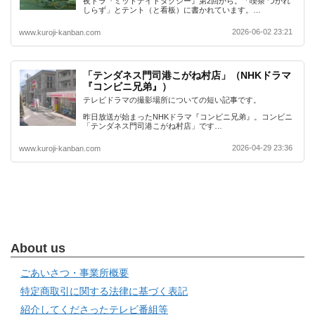
夜ドラ『ミッドナイトタクシー』第2回から。「喫茶 つかれ
しらず」とテント（と看板）に書かれています。…
2026-06-02 23:21
www.kuroji-kanban.com
「テンダネス門司港こがね村店」（NHKドラマ
『コンビニ兄弟』）
テレビドラマの撮影場所についての短い記事です。
昨日放送が始まったNHKドラマ『コンビニ兄弟』。コンビニ
「テンダネス門司港こがね村店」です…
2026-04-29 23:36
www.kuroji-kanban.com
About us
ごあいさつ・事業所概要
特定商取引に関する法律に基づく表記
紹介してくださったテレビ番組等