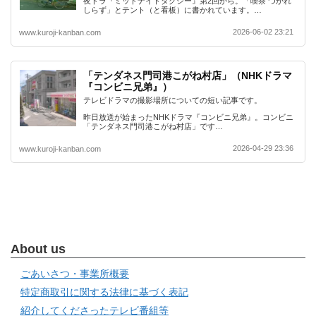
夜ドラ『ミッドナイトタクシー』第2回から。「喫茶 つかれ
しらず」とテント（と看板）に書かれています。…
2026-06-02 23:21
www.kuroji-kanban.com
「テンダネス門司港こがね村店」（NHKドラマ
『コンビニ兄弟』）
テレビドラマの撮影場所についての短い記事です。
昨日放送が始まったNHKドラマ『コンビニ兄弟』。コンビニ
「テンダネス門司港こがね村店」です…
2026-04-29 23:36
www.kuroji-kanban.com
About us
ごあいさつ・事業所概要
特定商取引に関する法律に基づく表記
紹介してくださったテレビ番組等