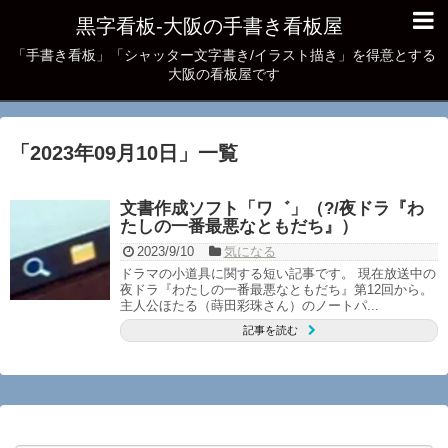
黒字看板‐大阪の手書き看板屋
「手書き看板」「シャッター文字書き/イラスト描き」を得意とする
大阪の看板屋です
「
2023年09月10日
」
一覧
文書作成ソフト「ワ゛」（?/夜ドラ『わ
たしの一番最悪なともだち』）
2023/9/10
気になる
ドラマの小道具に関する短い記事です。 現在放送中の
夜ドラ『わたしの一番最悪なともだち』第12回から。
主人公ほたる（蒔田彩珠さん）のノートパ...
記事を読む