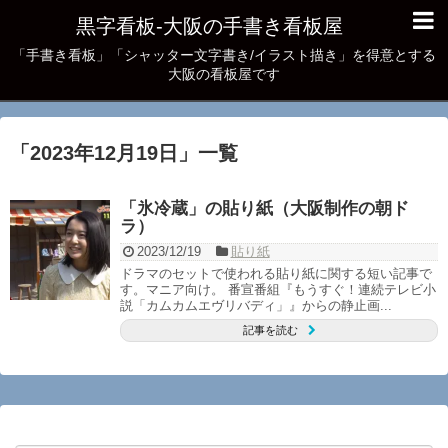
黒字看板‐大阪の手書き看板屋
「手書き看板」「シャッター文字書き/イラスト描き」を得意とする
大阪の看板屋です
「
2023年12月19日
」
一覧
「氷冷蔵」の貼り紙（大阪制作の朝ド
ラ）
2023/12/19
貼り紙
ドラマのセットで使われる貼り紙に関する短い記事で
す。マニア向け。 番宣番組『もうすぐ！連続テレビ小
説「カムカムエヴリバディ」』からの静止画...
記事を読む