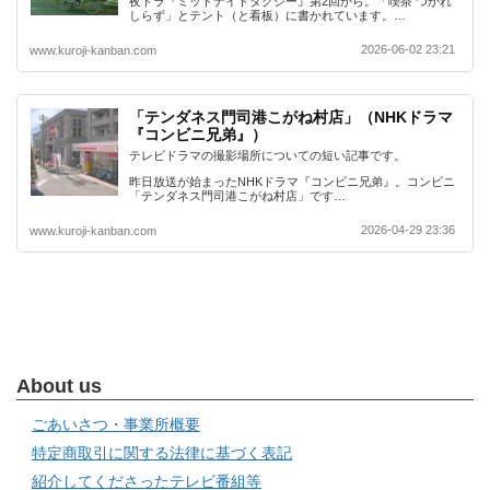
夜ドラ『ミッドナイトタクシー』第2回から。「喫茶 つかれ
しらず」とテント（と看板）に書かれています。…
2026-06-02 23:21
www.kuroji-kanban.com
「テンダネス門司港こがね村店」（NHKドラマ
『コンビニ兄弟』）
テレビドラマの撮影場所についての短い記事です。
昨日放送が始まったNHKドラマ『コンビニ兄弟』。コンビニ
「テンダネス門司港こがね村店」です…
2026-04-29 23:36
www.kuroji-kanban.com
About us
ごあいさつ・事業所概要
特定商取引に関する法律に基づく表記
紹介してくださったテレビ番組等