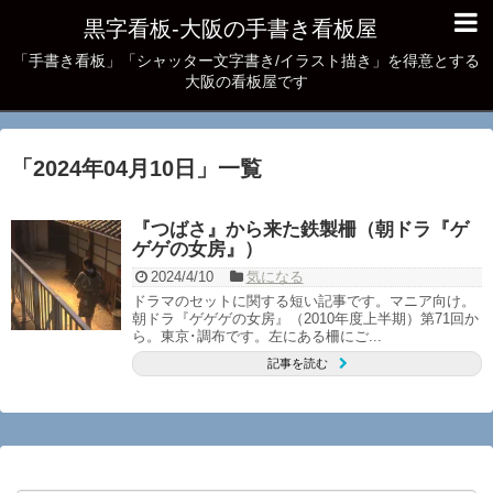
黒字看板‐大阪の手書き看板屋
「手書き看板」「シャッター文字書き/イラスト描き」を得意とする
大阪の看板屋です
「
2024年04月10日
」
一覧
『つばさ』から来た鉄製柵（朝ドラ『ゲ
ゲゲの女房』）
2024/4/10
気になる
ドラマのセットに関する短い記事です。マニア向け。
朝ドラ『ゲゲゲの女房』（2010年度上半期）第71回か
ら。東京･調布です。左にある柵にご...
記事を読む