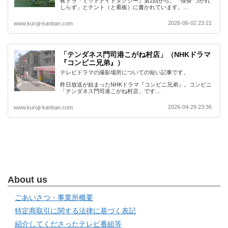
夜ドラ『ミッドナイトタクシー』第2回から。「喫茶 つかれ
しらず」とテント（と看板）に書かれています。…
2026-06-02 23:21
www.kuroji-kanban.com
「テンダネス門司港こがね村店」（NHKドラマ
『コンビニ兄弟』）
テレビドラマの撮影場所についての短い記事です。
昨日放送が始まったNHKドラマ『コンビニ兄弟』。コンビニ
「テンダネス門司港こがね村店」です…
2026-04-29 23:36
www.kuroji-kanban.com
About us
ごあいさつ・事業所概要
特定商取引に関する法律に基づく表記
紹介してくださったテレビ番組等