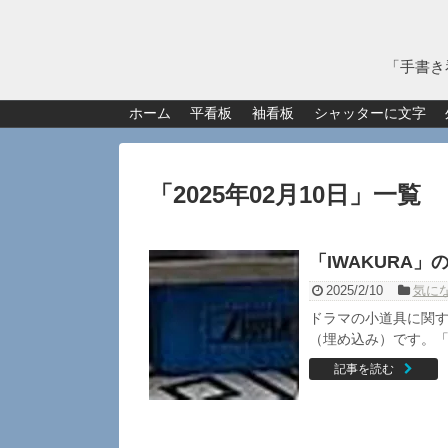
「手書き
ホーム
平看板
袖看板
シャッターに文字
「
2025年02月10日
」
一覧
「IWAKURA
2025/2/10
気に
ドラマの小道具に関す
（埋め込み）です。「
記事を読む