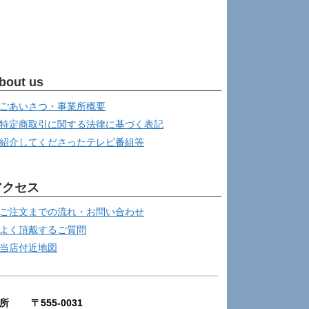
bout us
ごあいさつ・事業所概要
特定商取引に関する法律に基づく表記
紹介してくださったテレビ番組等
アクセス
ご注文までの流れ・お問い合わせ
よく頂戴するご質問
当店付近地図
所 〒555-0031