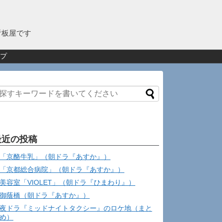
看板屋です
プ
最近の投稿
「京酪牛乳」（朝ドラ『あすか』）
「京都総合病院」（朝ドラ『あすか』）
美容室「VIOLET」（朝ドラ『ひまわり』）
御蔭橋（朝ドラ『あすか』）
夜ドラ『ミッドナイトタクシー』のロケ地（まと
め）