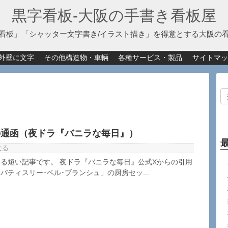
黒字看板‐大阪の手書き看板屋
看板」「シャッター文字書き/イラスト描き」を得意とする大阪の
外壁に文字
その他構造物・車輛
各種サービス・製品
サイトマッ
」の通函（夜ドラ『バニラな毎日』）
なる
る短い記事です。 夜ドラ『バニラな毎日』公式Xからの引用
パティスリー･ベル･ブランシュ」の厨房セッ...