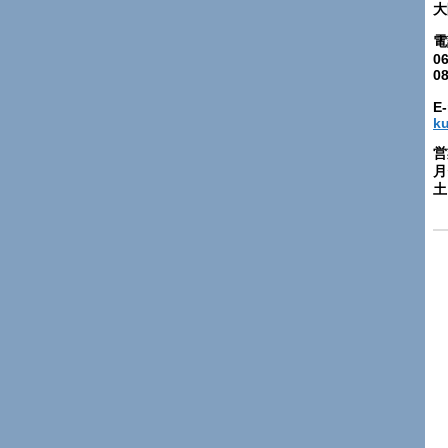
大
電
06
0
E-
k
営
月
土: