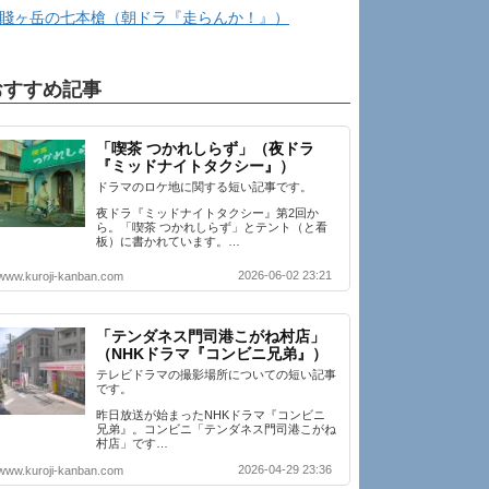
賤ヶ岳の七本槍（朝ドラ『走らんか！』）
おすすめ記事
「喫茶 つかれしらず」（夜ドラ
『ミッドナイトタクシー』）
ドラマのロケ地に関する短い記事です。
夜ドラ『ミッドナイトタクシー』第2回か
ら。「喫茶 つかれしらず」とテント（と看
板）に書かれています。…
2026-06-02 23:21
www.kuroji-kanban.com
「テンダネス門司港こがね村店」
（NHKドラマ『コンビニ兄弟』）
テレビドラマの撮影場所についての短い記事
です。
昨日放送が始まったNHKドラマ『コンビニ
兄弟』。コンビニ「テンダネス門司港こがね
村店」です…
2026-04-29 23:36
www.kuroji-kanban.com