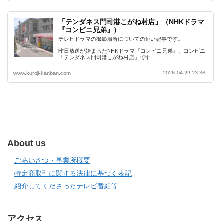
「テンダネス門司港こがね村店」（NHKドラマ
『コンビニ兄弟』）
テレビドラマの撮影場所についての短い記事です。
昨日放送が始まったNHKドラマ『コンビニ兄弟』。コンビニ
「テンダネス門司港こがね村店」です…
2026-04-29 23:36
www.kuroji-kanban.com
About us
ごあいさつ・事業所概要
特定商取引に関する法律に基づく表記
紹介してくださったテレビ番組等
アクセス