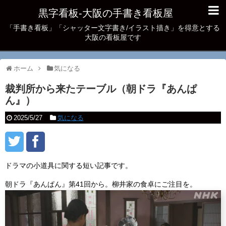
黒字看板‐大阪の手書き看板屋
「手書き看板」「シャッター文字書き/イラスト描き」を得意とする
大阪の看板屋です
ホーム
気になる
裁判所から来たテーブル（朝ドラ『あんぱ
ん』）
2025/5/27
気になる
ドラマの小道具に関する短い記事です。
朝ドラ『あんぱん』第41回から。柳井家の食卓にご注目を。