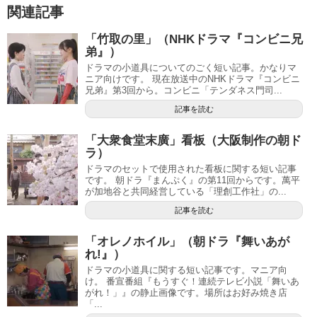
関連記事
「竹取の里」（NHKドラマ『コンビニ兄
弟』）
ドラマの小道具についてのごく短い記事。かなりマ
ニア向けです。 現在放送中のNHKドラマ『コンビニ
兄弟』第3回から。コンビニ「テンダネス門司...
記事を読む
「大衆食堂末廣」看板（大阪制作の朝ド
ラ）
ドラマのセットで使用された看板に関する短い記事
です。 朝ドラ『まんぷく』の第11回からです。萬平
が加地谷と共同経営している「理創工作社」の...
記事を読む
「オレノホイル」（朝ドラ『舞いあが
れ!』）
ドラマの小道具に関する短い記事です。マニア向
け。 番宣番組『もうすぐ！連続テレビ小説「舞いあ
がれ！」』の静止画像です。場所はお好み焼き店
「...