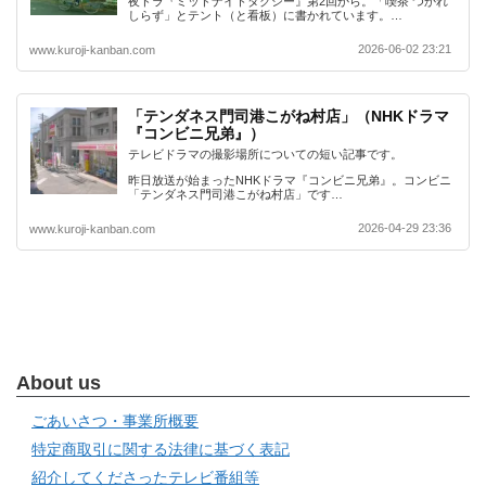
夜ドラ『ミッドナイトタクシー』第2回から。「喫茶 つかれ
しらず」とテント（と看板）に書かれています。…
2026-06-02 23:21
www.kuroji-kanban.com
「テンダネス門司港こがね村店」（NHKドラマ
『コンビニ兄弟』）
テレビドラマの撮影場所についての短い記事です。
昨日放送が始まったNHKドラマ『コンビニ兄弟』。コンビニ
「テンダネス門司港こがね村店」です…
2026-04-29 23:36
www.kuroji-kanban.com
About us
ごあいさつ・事業所概要
特定商取引に関する法律に基づく表記
紹介してくださったテレビ番組等