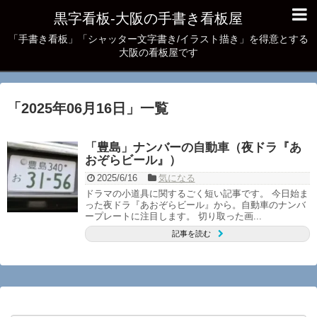
黒字看板‐大阪の手書き看板屋
「手書き看板」「シャッター文字書き/イラスト描き」を得意とする
大阪の看板屋です
「
2025年06月16日
」
一覧
「豊島」ナンバーの自動車（夜ドラ『あ
おぞらビール』）
2025/6/16
気になる
ドラマの小道具に関するごく短い記事です。 今日始ま
った夜ドラ『あおぞらビール』から。自動車のナンバ
ープレートに注目します。 切り取った画...
記事を読む