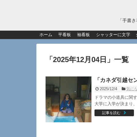
「手書き
ホーム
平看板
袖看板
シャッターに文字
「
2025年12月04日
」
一覧
「カネダ引越セン
2025/12/4
気に
ドラマの小道具に関す
大学に入学が決まり、
記事を読む