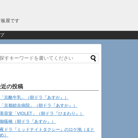
看板屋です
プ
最近の投稿
「京酪牛乳」（朝ドラ『あすか』）
「京都総合病院」（朝ドラ『あすか』）
美容室「VIOLET」（朝ドラ『ひまわり』）
御蔭橋（朝ドラ『あすか』）
夜ドラ『ミッドナイトタクシー』のロケ地（まと
め）