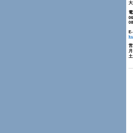
大
電
06
0
E-
k
営
月
土: