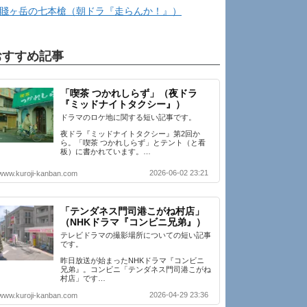
賤ヶ岳の七本槍（朝ドラ『走らんか！』）
おすすめ記事
「喫茶 つかれしらず」（夜ドラ
『ミッドナイトタクシー』）
ドラマのロケ地に関する短い記事です。
夜ドラ『ミッドナイトタクシー』第2回か
ら。「喫茶 つかれしらず」とテント（と看
板）に書かれています。…
2026-06-02 23:21
www.kuroji-kanban.com
「テンダネス門司港こがね村店」
（NHKドラマ『コンビニ兄弟』）
テレビドラマの撮影場所についての短い記事
です。
昨日放送が始まったNHKドラマ『コンビニ
兄弟』。コンビニ「テンダネス門司港こがね
村店」です…
2026-04-29 23:36
www.kuroji-kanban.com