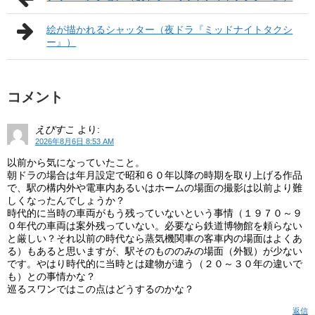
絵が描かれるシャッター（夜ドラ『ミッドナイトタクシ
ー』）
コメント
えびすこ
より:
2026年8月6日 8:53 AM
以前から気になっていたこと。
朝ドラの場合は年月設定で昭和６０年以降の時期を取り上げる作品
で、駅の構内外や電車内あるいはホームの場面の撮影は以前より難
しくなったんでしょうか？
時代的に当時の車両がもう残っていないという事情（１９７０～９
０年代の車両は案外残っていない。必要なら鉄道博物館を頼らない
と厳しい？それ以前の時代なら蒸気機関車の客車内の場面はよくあ
る）もあると思いますが、駅そのもののみの場面（外観）が少ない
です。やはり時代的に当時とは建物が違う（２０～３０年の違いで
も）との事情かな？
巡るスワンではこの点はどうするのかな？
返信