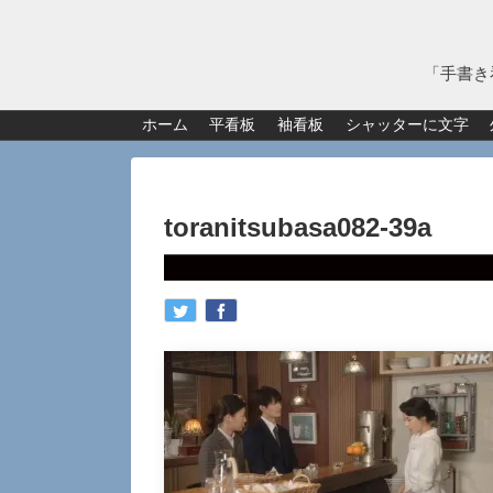
「手書き
ホーム
平看板
袖看板
シャッターに文字
toranitsubasa082-39a