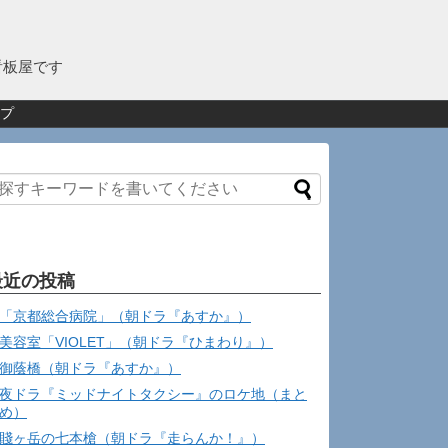
看板屋です
プ
最近の投稿
「京都総合病院」（朝ドラ『あすか』）
美容室「VIOLET」（朝ドラ『ひまわり』）
御蔭橋（朝ドラ『あすか』）
夜ドラ『ミッドナイトタクシー』のロケ地（まと
め）
賤ヶ岳の七本槍（朝ドラ『走らんか！』）