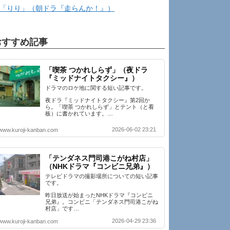
「りり」（朝ドラ『走らんか！』）
おすすめ記事
「喫茶 つかれしらず」（夜ドラ
『ミッドナイトタクシー』）
ドラマのロケ地に関する短い記事です。
夜ドラ『ミッドナイトタクシー』第2回か
ら。「喫茶 つかれしらず」とテント（と看
板）に書かれています。…
2026-06-02 23:21
www.kuroji-kanban.com
「テンダネス門司港こがね村店」
（NHKドラマ『コンビニ兄弟』）
テレビドラマの撮影場所についての短い記事
です。
昨日放送が始まったNHKドラマ『コンビニ
兄弟』。コンビニ「テンダネス門司港こがね
村店」です…
2026-04-29 23:36
www.kuroji-kanban.com