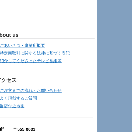
bout us
ごあいさつ・事業所概要
特定商取引に関する法律に基づく表記
紹介してくださったテレビ番組等
アクセス
ご注文までの流れ・お問い合わせ
よく頂戴するご質問
当店付近地図
所 〒555-0031