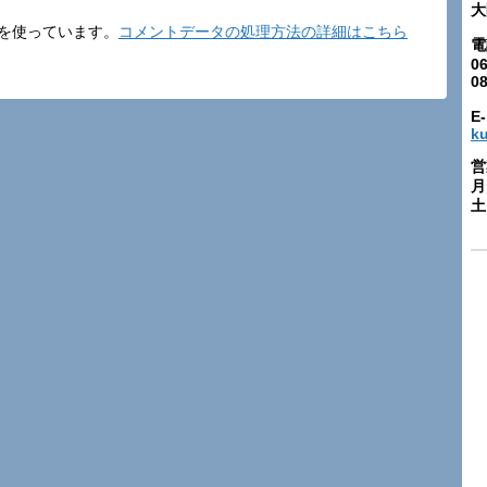
大
t を使っています。
コメントデータの処理方法の詳細はこちら
電
06
0
E-
k
営
月
土: