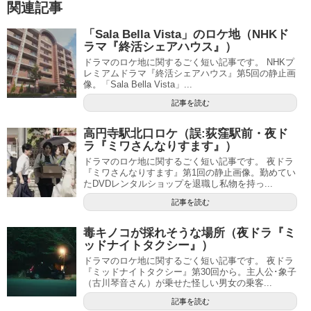
関連記事
「Sala Bella Vista」のロケ地（NHKド
ラマ『終活シェアハウス』）
ドラマのロケ地に関するごく短い記事です。 NHKプ
レミアムドラマ『終活シェアハウス』第5回の静止画
像。「Sala Bella Vista」...
記事を読む
高円寺駅北口ロケ（誤:荻窪駅前・夜ド
ラ『ミワさんなりすます』）
ドラマのロケ地に関するごく短い記事です。 夜ドラ
『ミワさんなりすます』第1回の静止画像。勤めてい
たDVDレンタルショップを退職し私物を持っ...
記事を読む
毒キノコが採れそうな場所（夜ドラ『ミ
ッドナイトタクシー』）
ドラマのロケ地に関するごく短い記事です。 夜ドラ
『ミッドナイトタクシー』第30回から。主人公･象子
（古川琴音さん）が乗せた怪しい男女の乗客...
記事を読む