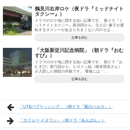
鶴見川右岸ロケ（夜ドラ『ミッドナイト
タクシー』）
ドラマのロケ地に関する短い記事です。 夜ドラ『ミ
ッドナイトタクシー』第16回から。主人公･象子が運
転するタクシーがあまり大きくない川のそば...
記事を読む
「大阪新淀川記念病院」（朝ドラ『おむ
すび』）
ドラマのロケ地に関する短い記事です。 朝ドラ『お
むすび』第71回から。ヒロイン結（橋本環奈さん）
が入院した病院の外観です。 看板には「...
記事を読む
「UTBパブリッシング」（朝ドラ『風のハルカ』）
「カフェー イヌワシ」（朝ドラ『あんぱん』）