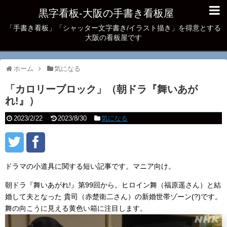
黒字看板‐大阪の手書き看板屋
「手書き看板」「シャッター文字書き/イラスト描き」を得意とする
大阪の看板屋です
ホーム
気になる
「カロリーブロック」（朝ドラ『舞いあが
れ!』）
2023/2/22
2023/8/30
気になる
ドラマの小道具に関する短い記事です。マニア向け。
朝ドラ『舞いあがれ!』第99回から。ヒロイン舞（福原遥さん）と結
婚して夫となった 貴司（赤楚衛二さん）の新婚世帯ゾーン(?)です。
舞の向こうに見える黄色い箱に注目します。