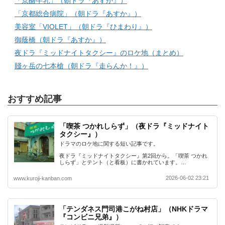
「京酪牛乳」（朝ドラ『あすか』）
「京都総合病院」（朝ドラ『あすか』）
美容室「VIOLET」（朝ドラ『ひまわり』）
御蔭橋（朝ドラ『あすか』）
夜ドラ『ミッドナイトタクシー』のロケ地（まとめ）
賤ヶ岳の七本槍（朝ドラ『走らんか！』）
おすすめ記事
「喫茶 つかれしらず」（夜ドラ『ミッドナイト
タクシー』）
ドラマのロケ地に関する短い記事です。
夜ドラ『ミッドナイトタクシー』第2回から。「喫茶 つかれ
しらず」とテント（と看板）に書かれています。…
2026-06-02 23:21
www.kuroji-kanban.com
「テンダネス門司港こがね村店」（NHKドラマ
『コンビニ兄弟』）