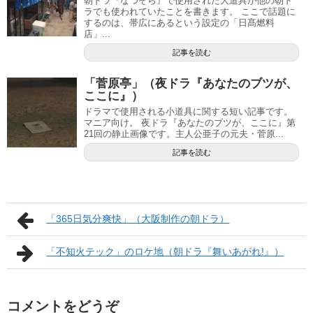
朝ドラ『なつぞら』で使用された大道具が他の朝ド
ラでも使われていたことを書きます。 ここで話題に
するのは、帯広にあるという設定の「日髙燃料
店」...
記事を読む
「菅原亭」（夜ドラ『あなたのブツが、
ここに』）
ドラマで使用される小道具に関する短い記事です。
マニア向け。 夜ドラ『あなたのブツが、ここに』第
21回の静止画像です。主人公亜子の元夫・菅原...
記事を読む
「365日気分爽快」（大阪制作の朝ドラ）
「不知火テック」のロケ地（朝ドラ『舞いあがれ!』）
コメントをどうぞ