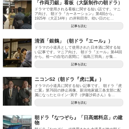
「作両刃鋸」看板（大阪制作の朝ドラ）
ドラマで使用される看板に関する短い話です。マニ
ア向け。 朝ドラ『カーネーション』第4回から。
1925年（大正14年）の岸和田市。幼い日のヒ...
記事を読む
清酒「銀鶴」（朝ドラ『エール』）
ドラマの小道具として使用された日本酒に関する短
い記事です。マニア向け。 朝ドラ『エール』第44回
から。裕一の自宅の居間に「福島三羽烏」が集...
記事を読む
ニコンS2（朝ドラ『虎に翼』）
ドラマの小道具に関する短い記事です。 朝ドラ『虎
に翼』第76回の静止画像。新潟地家裁三条支部に配
属になったヒロイン･寅子（伊藤沙莉さん）を...
記事を読む
朝ドラ『なつぞら』「日髙燃料店」の建
物