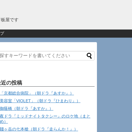
看板屋です
プ
最近の投稿
「京都総合病院」（朝ドラ『あすか』）
美容室「VIOLET」（朝ドラ『ひまわり』）
御蔭橋（朝ドラ『あすか』）
夜ドラ『ミッドナイトタクシー』のロケ地（まと
め）
賤ヶ岳の七本槍（朝ドラ『走らんか！』）