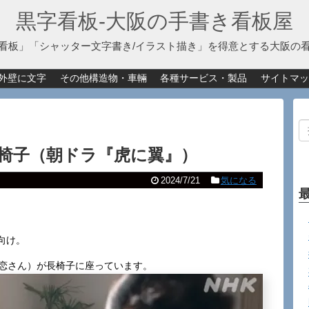
黒字看板‐大阪の手書き看板屋
看板」「シャッター文字書き/イラスト描き」を得意とする大阪の
外壁に文字
その他構造物・車輛
各種サービス・製品
サイトマッ
椅子（朝ドラ『虎に翼』）
2024/7/21
気になる
向け。
加恋さん）が長椅子に座っています。