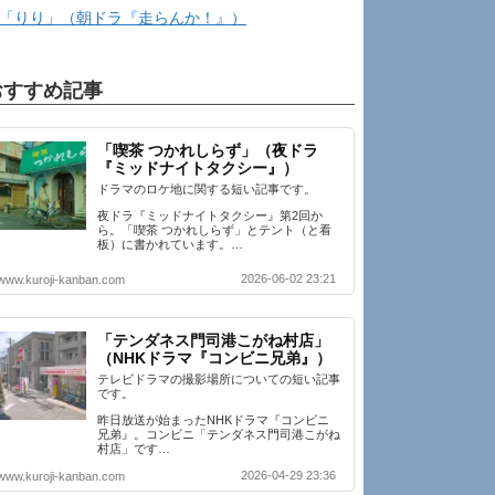
「りり」（朝ドラ『走らんか！』）
おすすめ記事
「喫茶 つかれしらず」（夜ドラ
『ミッドナイトタクシー』）
ドラマのロケ地に関する短い記事です。
夜ドラ『ミッドナイトタクシー』第2回か
ら。「喫茶 つかれしらず」とテント（と看
板）に書かれています。…
2026-06-02 23:21
www.kuroji-kanban.com
「テンダネス門司港こがね村店」
（NHKドラマ『コンビニ兄弟』）
テレビドラマの撮影場所についての短い記事
です。
昨日放送が始まったNHKドラマ『コンビニ
兄弟』。コンビニ「テンダネス門司港こがね
村店」です…
2026-04-29 23:36
www.kuroji-kanban.com