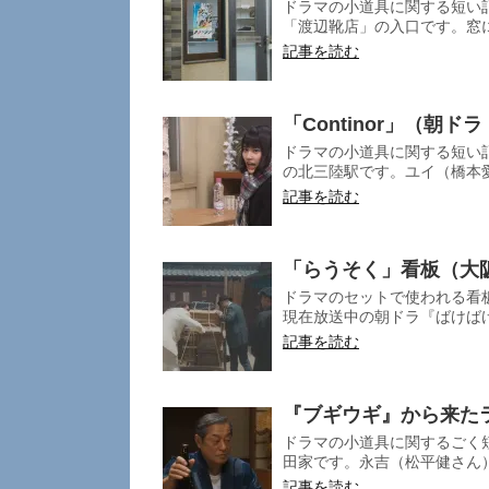
ドラマの小道具に関する短い記
「渡辺靴店」の入口です。窓に
記事を読む
「Continor」（朝
ドラマの小道具に関する短い記
の北三陸駅です。ユイ（橋本愛
記事を読む
「らうそく」看板（大
ドラマのセットで使われる看
現在放送中の朝ドラ『ばけばけ
記事を読む
『ブギウギ』から来た
ドラマの小道具に関するごく短
田家です。永吉（松平健さん）
記事を読む