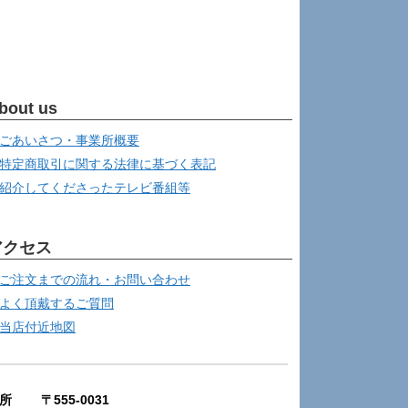
bout us
ごあいさつ・事業所概要
特定商取引に関する法律に基づく表記
紹介してくださったテレビ番組等
アクセス
ご注文までの流れ・お問い合わせ
よく頂戴するご質問
当店付近地図
所 〒555-0031