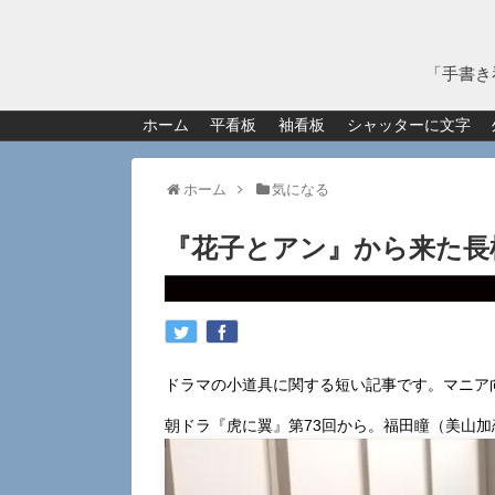
「手書き
ホーム
平看板
袖看板
シャッターに文字
ホーム
気になる
『花子とアン』から来た長
ドラマの小道具に関する短い記事です。マニア
朝ドラ『虎に翼』第73回から。福田瞳（美山