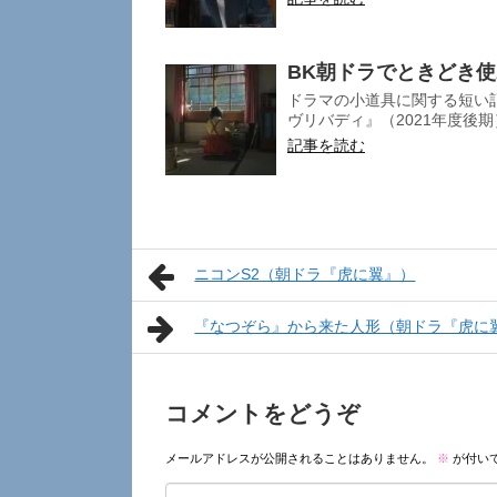
BK朝ドラでときどき
ドラマの小道具に関する短い
ヴリバディ』（2021年度後期
記事を読む
ニコンS2（朝ドラ『虎に翼』）
『なつぞら』から来た人形（朝ドラ『虎に
コメントをどうぞ
メールアドレスが公開されることはありません。
※
が付い