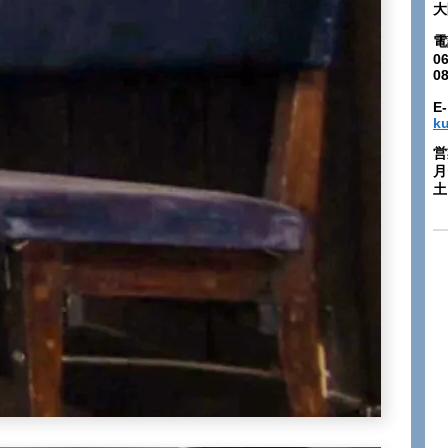
大
電
06
0
E-
k
営
月
土: