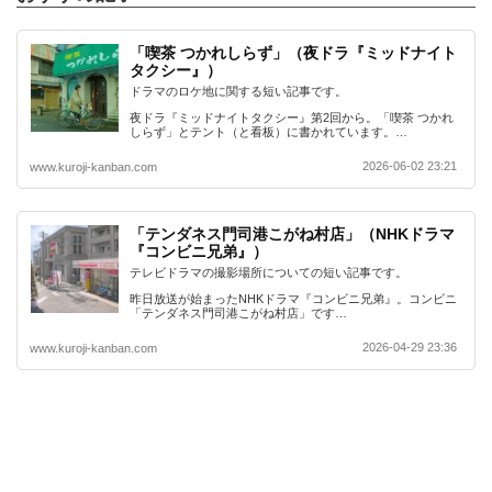
「喫茶 つかれしらず」（夜ドラ『ミッドナイト
タクシー』）
ドラマのロケ地に関する短い記事です。
夜ドラ『ミッドナイトタクシー』第2回から。「喫茶 つかれ
しらず」とテント（と看板）に書かれています。…
2026-06-02 23:21
www.kuroji-kanban.com
「テンダネス門司港こがね村店」（NHKドラマ
『コンビニ兄弟』）
テレビドラマの撮影場所についての短い記事です。
昨日放送が始まったNHKドラマ『コンビニ兄弟』。コンビニ
「テンダネス門司港こがね村店」です…
2026-04-29 23:36
www.kuroji-kanban.com