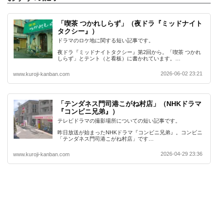
「喫茶 つかれしらず」（夜ドラ『ミッドナイト
タクシー』）
ドラマのロケ地に関する短い記事です。
夜ドラ『ミッドナイトタクシー』第2回から。「喫茶 つかれ
しらず」とテント（と看板）に書かれています。…
2026-06-02 23:21
www.kuroji-kanban.com
「テンダネス門司港こがね村店」（NHKドラマ
『コンビニ兄弟』）
テレビドラマの撮影場所についての短い記事です。
昨日放送が始まったNHKドラマ『コンビニ兄弟』。コンビニ
「テンダネス門司港こがね村店」です…
2026-04-29 23:36
www.kuroji-kanban.com