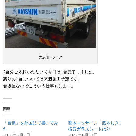
大辰様トラック
2台分ご依頼いただいて今日は1台完了しました。
残りの1台については来週施工予定です。
看板屋なのでこういう仕事もします。
関連
「看板」を外国語で書いてみ
整体マッサージ「藤やしき」
た
様窓ガラスシートはり
2018年2月1日
2022年6月17日