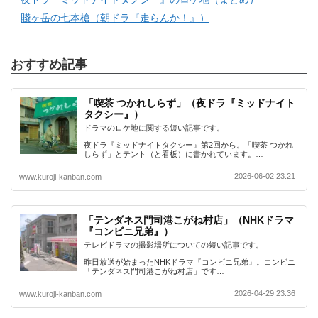
賤ヶ岳の七本槍（朝ドラ『走らんか！』）
おすすめ記事
「喫茶 つかれしらず」（夜ドラ『ミッドナイト
タクシー』）
ドラマのロケ地に関する短い記事です。
夜ドラ『ミッドナイトタクシー』第2回から。「喫茶 つかれ
しらず」とテント（と看板）に書かれています。…
2026-06-02 23:21
www.kuroji-kanban.com
「テンダネス門司港こがね村店」（NHKドラマ
『コンビニ兄弟』）
テレビドラマの撮影場所についての短い記事です。
昨日放送が始まったNHKドラマ『コンビニ兄弟』。コンビニ
「テンダネス門司港こがね村店」です…
2026-04-29 23:36
www.kuroji-kanban.com