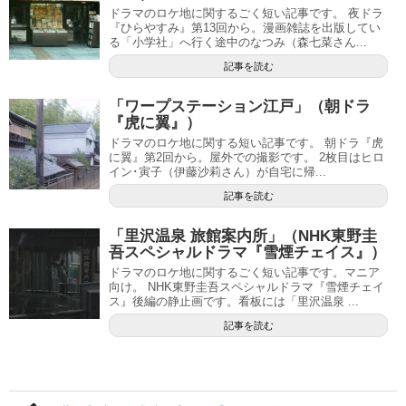
ドラマのロケ地に関するごく短い記事です。 夜ドラ
『ひらやすみ』第13回から。漫画雑誌を出版してい
る「小学社」へ行く途中のなつみ（森七菜さん...
記事を読む
「ワープステーション江戸」（朝ドラ
『虎に翼』）
ドラマのロケ地に関する短い記事です。 朝ドラ『虎
に翼』第2回から。屋外での撮影です。 2枚目はヒロ
イン･寅子（伊藤沙莉さん）が自宅に帰...
記事を読む
「里沢温泉 旅館案内所」（NHK東野圭
吾スペシャルドラマ『雪煙チェイス』）
ドラマのロケ地に関するごく短い記事です。マニア
向け。 NHK東野圭吾スペシャルドラマ『雪煙チェイ
ス』後編の静止画です。看板には「里沢温泉 ...
記事を読む