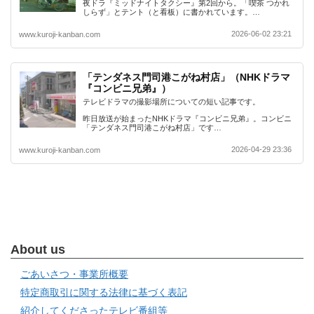
夜ドラ『ミッドナイトタクシー』第2回から。「喫茶 つかれ
しらず」とテント（と看板）に書かれています。…
2026-06-02 23:21
www.kuroji-kanban.com
「テンダネス門司港こがね村店」（NHKドラマ
『コンビニ兄弟』）
テレビドラマの撮影場所についての短い記事です。
昨日放送が始まったNHKドラマ『コンビニ兄弟』。コンビニ
「テンダネス門司港こがね村店」です…
2026-04-29 23:36
www.kuroji-kanban.com
About us
ごあいさつ・事業所概要
特定商取引に関する法律に基づく表記
紹介してくださったテレビ番組等