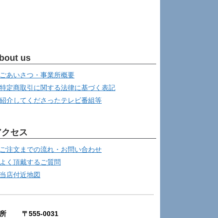
bout us
ごあいさつ・事業所概要
特定商取引に関する法律に基づく表記
紹介してくださったテレビ番組等
アクセス
ご注文までの流れ・お問い合わせ
よく頂戴するご質問
当店付近地図
所 〒555-0031