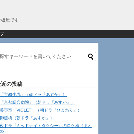
看板屋です
プ
最近の投稿
「京酪牛乳」（朝ドラ『あすか』）
「京都総合病院」（朝ドラ『あすか』）
美容室「VIOLET」（朝ドラ『ひまわり』）
御蔭橋（朝ドラ『あすか』）
夜ドラ『ミッドナイトタクシー』のロケ地（まと
め）