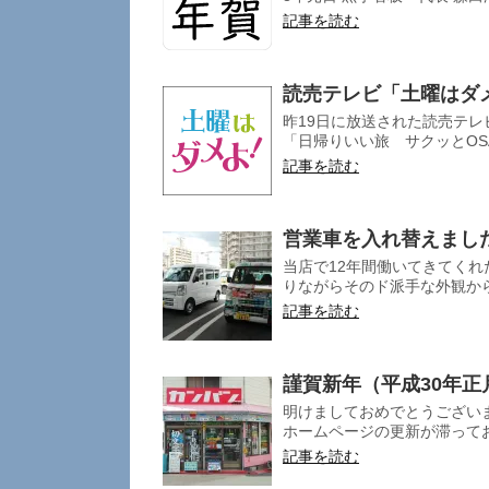
記事を読む
読売テレビ「土曜はダ
昨19日に放送された読売テ
「日帰りいい旅 サクッとOSA
記事を読む
営業車を入れ替えまし
当店で12年間働いてきてくれ
りながらそのド派手な外観から
記事を読む
謹賀新年（平成30年正
明けましておめでとうござい
ホームページの更新が滞ってお
記事を読む