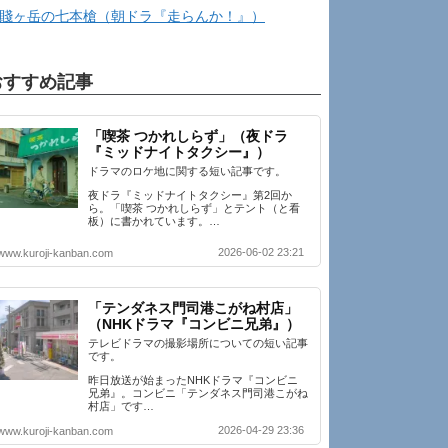
賤ヶ岳の七本槍（朝ドラ『走らんか！』）
おすすめ記事
「喫茶 つかれしらず」（夜ドラ
『ミッドナイトタクシー』）
ドラマのロケ地に関する短い記事です。
夜ドラ『ミッドナイトタクシー』第2回か
ら。「喫茶 つかれしらず」とテント（と看
板）に書かれています。…
2026-06-02 23:21
www.kuroji-kanban.com
「テンダネス門司港こがね村店」
（NHKドラマ『コンビニ兄弟』）
テレビドラマの撮影場所についての短い記事
です。
昨日放送が始まったNHKドラマ『コンビニ
兄弟』。コンビニ「テンダネス門司港こがね
村店」です…
2026-04-29 23:36
www.kuroji-kanban.com