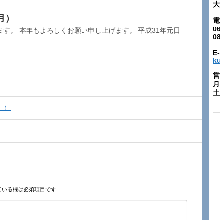
大
月）
電
06
す。 本年もよろしくお願い申し上げます。 平成31年元日
0
E-
k
営
月
土:
』）
ている欄は必須項目です