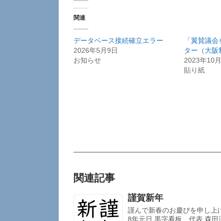
関連
データベース接続確立エラー
「翼賛議会を
2026年5月9日
ター（大阪
お知らせ
2023年10
貼り紙
関連記事
謹賀新年
謹んで新春のお慶びを申し上
8年元日 黒字看板 代表 森田淳