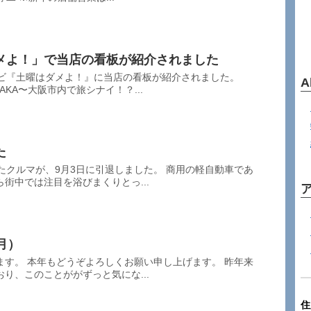
メよ！」で当店の看板が紹介されました
レビ『土曜はダメよ！』に当店の看板が紹介されました。
A
KA〜大阪市内で旅シナイ！？...
た
たクルマが、9月3日に引退しました。 商用の軽自動車であ
街中では注目を浴びまくりとっ...
月）
ます。 本年もどうぞよろしくお願い申し上げます。 昨年来
り、このことががずっと気にな...
住