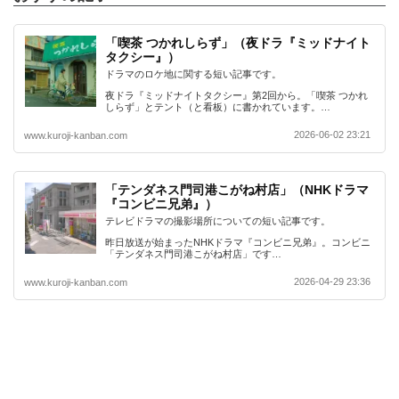
「喫茶 つかれしらず」（夜ドラ『ミッドナイト
タクシー』）
ドラマのロケ地に関する短い記事です。
夜ドラ『ミッドナイトタクシー』第2回から。「喫茶 つかれ
しらず」とテント（と看板）に書かれています。…
2026-06-02 23:21
www.kuroji-kanban.com
「テンダネス門司港こがね村店」（NHKドラマ
『コンビニ兄弟』）
テレビドラマの撮影場所についての短い記事です。
昨日放送が始まったNHKドラマ『コンビニ兄弟』。コンビニ
「テンダネス門司港こがね村店」です…
2026-04-29 23:36
www.kuroji-kanban.com