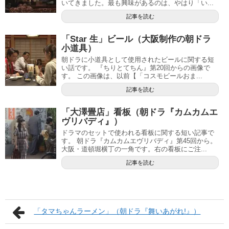
いてきました。最も興味があるのは、やはり「い...
記事を読む
「Star 生」ビール（大阪制作の朝ドラ
小道具）
朝ドラに小道具として使用されたビールに関する短
い話です。 『ちりとてちん』第20回からの画像で
す。 この画像は、以前【「コスモビールおま...
記事を読む
「大澤畳店」看板（朝ドラ『カムカムエ
ヴリバディ』）
ドラマのセットで使われる看板に関する短い記事で
す。 朝ドラ『カムカムエヴリバディ』第45回から。
大阪・道頓堀横丁の一角です。右の看板にご注...
記事を読む
「タマちゃんラーメン」（朝ドラ『舞いあがれ!』）