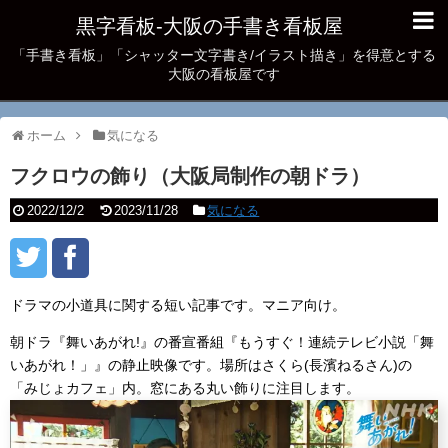
黒字看板‐大阪の手書き看板屋
「手書き看板」「シャッター文字書き/イラスト描き」を得意とする
大阪の看板屋です
ホーム
気になる
フクロウの飾り（大阪局制作の朝ドラ）
2022/12/2
2023/11/28
気になる
ドラマの小道具に関する短い記事です。マニア向け。
朝ドラ『舞いあがれ!』の番宣番組『もうすぐ！連続テレビ小説「舞
いあがれ！」』の静止映像です。場所はさくら(長濱ねるさん)の
「みじょカフェ」内。窓にある丸い飾りに注目します。