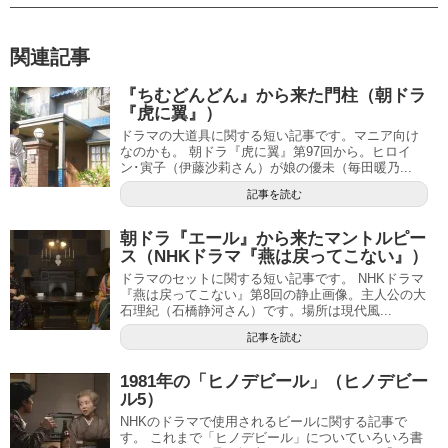
関連記事
『ちむどんどん』から来た門柱（朝ドラ
『虎に翼』）
ドラマの大道具に関する短い記事です。マニア向け
なのかも。 朝ドラ『虎に翼』第97回から。ヒロイ
ン･寅子（伊藤沙莉さん）が娘の優未（毎田暖乃...
記事を読む
朝ドラ『エール』から来たマントルピー
ス（NHKドラマ『燕は戻ってこない』）
ドラマのセットに関する短い記事です。 NHKドラマ
『燕は戻ってこない』第8回の静止画像。主人公の大
石理紀（石橋静河さん）です。場所は現代風...
記事を読む
1981年の「ヒノデビール」（ヒノデビー
ル5）
NHKのドラマで使用されるビールに関する記事で
す。 これまで「ヒノデビール」についていろいろ書