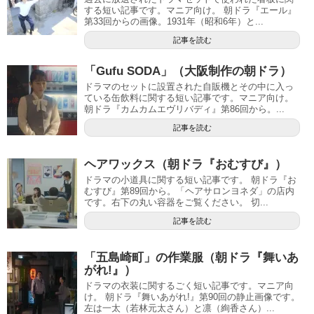
する短い記事です。マニア向け。 朝ドラ『エール』
第33回からの画像。1931年（昭和6年）と...
記事を読む
「Gufu SODA」（大阪制作の朝ドラ）
ドラマのセットに設置された自販機とその中に入っ
ている缶飲料に関する短い記事です。マニア向け。
朝ドラ『カムカムエヴリバディ』第86回から。...
記事を読む
ヘアワックス（朝ドラ『おむすび』）
ドラマの小道具に関する短い記事です。 朝ドラ『お
むすび』第89回から。「ヘアサロンヨネダ」の店内
です。右下の丸い容器をご覧ください。 切...
記事を読む
「五島崎町」の作業服（朝ドラ『舞いあ
がれ!』）
ドラマの衣装に関するごく短い記事です。マニア向
け。 朝ドラ『舞いあがれ!』第90回の静止画像です。
左は一太（若林元太さん）と凛（絢香さん）...