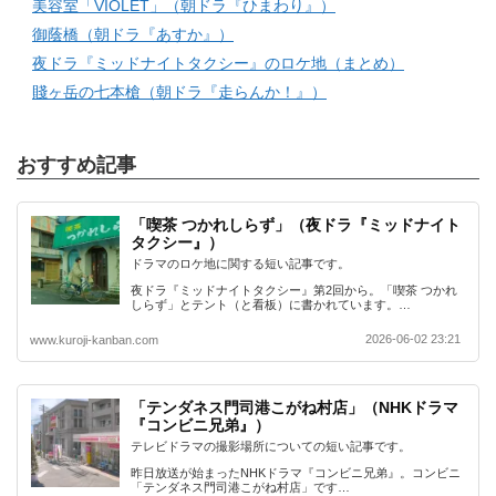
美容室「VIOLET」（朝ドラ『ひまわり』）
御蔭橋（朝ドラ『あすか』）
夜ドラ『ミッドナイトタクシー』のロケ地（まとめ）
賤ヶ岳の七本槍（朝ドラ『走らんか！』）
おすすめ記事
「喫茶 つかれしらず」（夜ドラ『ミッドナイト
タクシー』）
ドラマのロケ地に関する短い記事です。
夜ドラ『ミッドナイトタクシー』第2回から。「喫茶 つかれ
しらず」とテント（と看板）に書かれています。…
2026-06-02 23:21
www.kuroji-kanban.com
「テンダネス門司港こがね村店」（NHKドラマ
『コンビニ兄弟』）
テレビドラマの撮影場所についての短い記事です。
昨日放送が始まったNHKドラマ『コンビニ兄弟』。コンビニ
「テンダネス門司港こがね村店」です…