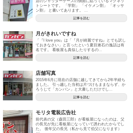
店のシャッターケースの側面に貼っているマグネッ
トシートです。 「学割」 「イケメン割」 「オッサ
ン割」 と書いてあります。 ...
記事を読む
月がきれいですね
「『I love you』は「『月が綺麗ですね』とでも訳し
ておきなさい」と言ったという夏目漱石の逸話は有
名です。 看板屋も真似したりするの...
記事を読む
店舗写真
2015年6月に現在の店舗に越してきてから2年半経ち
ました。 引っ越した当初は片づけもままならず、か
ろうじて「カンバン」と大書しただけでし...
記事を読む
モリタ電装広告社
前代表の父（森田三郎）が看板屋になったのは、父
の長兄が先に看板屋になっていて誘われたからでし
た。 後年父の長兄（私から見て伯父になります）