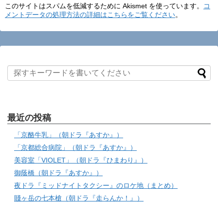
このサイトはスパムを低減するために Akismet を使っています。
コ
メントデータの処理方法の詳細はこちらをご覧ください
。
最近の投稿
「京酪牛乳」（朝ドラ『あすか』）
「京都総合病院」（朝ドラ『あすか』）
美容室「VIOLET」（朝ドラ『ひまわり』）
御蔭橋（朝ドラ『あすか』）
夜ドラ『ミッドナイトタクシー』のロケ地（まとめ）
賤ヶ岳の七本槍（朝ドラ『走らんか！』）