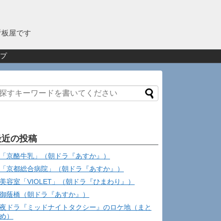
看板屋です
プ
最近の投稿
「京酪牛乳」（朝ドラ『あすか』）
「京都総合病院」（朝ドラ『あすか』）
美容室「VIOLET」（朝ドラ『ひまわり』）
御蔭橋（朝ドラ『あすか』）
夜ドラ『ミッドナイトタクシー』のロケ地（まと
め）