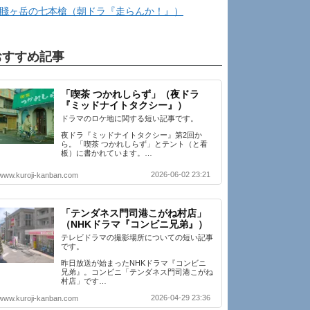
賤ヶ岳の七本槍（朝ドラ『走らんか！』）
おすすめ記事
「喫茶 つかれしらず」（夜ドラ
『ミッドナイトタクシー』）
ドラマのロケ地に関する短い記事です。
夜ドラ『ミッドナイトタクシー』第2回か
ら。「喫茶 つかれしらず」とテント（と看
板）に書かれています。…
2026-06-02 23:21
www.kuroji-kanban.com
「テンダネス門司港こがね村店」
（NHKドラマ『コンビニ兄弟』）
テレビドラマの撮影場所についての短い記事
です。
昨日放送が始まったNHKドラマ『コンビニ
兄弟』。コンビニ「テンダネス門司港こがね
村店」です…
2026-04-29 23:36
www.kuroji-kanban.com