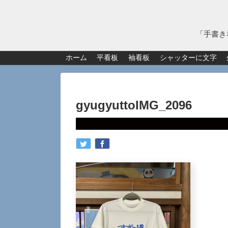
「手書き
ホーム
平看板
袖看板
シャッターに文字
gyugyuttoIMG_2096