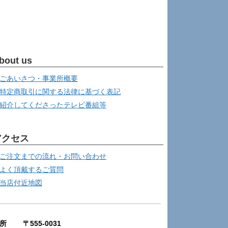
bout us
ごあいさつ・事業所概要
特定商取引に関する法律に基づく表記
紹介してくださったテレビ番組等
アクセス
ご注文までの流れ・お問い合わせ
よく頂戴するご質問
当店付近地図
所 〒555-0031