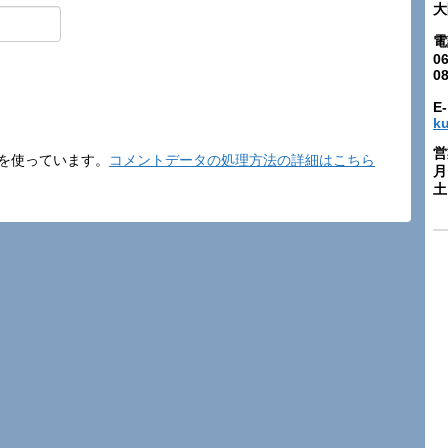
大
電
06
0
E-
k
営
t を使っています。
コメントデータの処理方法の詳細はこちら
月
土: