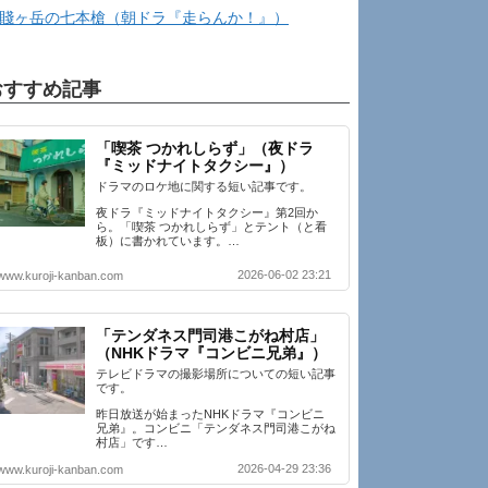
賤ヶ岳の七本槍（朝ドラ『走らんか！』）
おすすめ記事
「喫茶 つかれしらず」（夜ドラ
『ミッドナイトタクシー』）
ドラマのロケ地に関する短い記事です。
夜ドラ『ミッドナイトタクシー』第2回か
ら。「喫茶 つかれしらず」とテント（と看
板）に書かれています。…
2026-06-02 23:21
www.kuroji-kanban.com
「テンダネス門司港こがね村店」
（NHKドラマ『コンビニ兄弟』）
テレビドラマの撮影場所についての短い記事
です。
昨日放送が始まったNHKドラマ『コンビニ
兄弟』。コンビニ「テンダネス門司港こがね
村店」です…
2026-04-29 23:36
www.kuroji-kanban.com