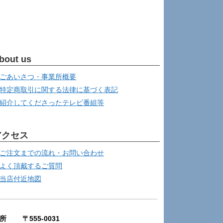
bout us
ごあいさつ・事業所概要
特定商取引に関する法律に基づく表記
紹介してくださったテレビ番組等
アクセス
ご注文までの流れ・お問い合わせ
よく頂戴するご質問
当店付近地図
所 〒555-0031