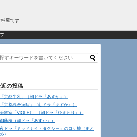
看板屋です
プ
最近の投稿
「京酪牛乳」（朝ドラ『あすか』）
「京都総合病院」（朝ドラ『あすか』）
美容室「VIOLET」（朝ドラ『ひまわり』）
御蔭橋（朝ドラ『あすか』）
夜ドラ『ミッドナイトタクシー』のロケ地（まと
め）