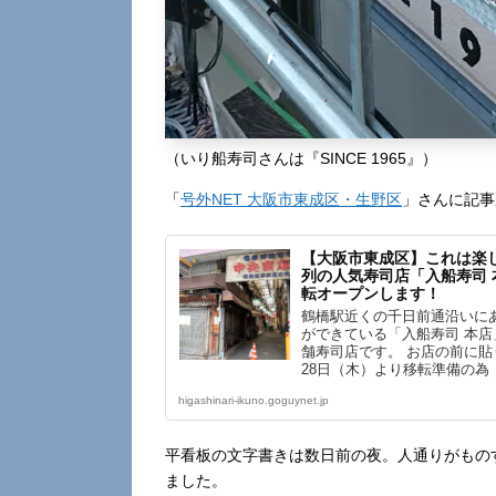
（いり船寿司さんは『SINCE 1965』）
「
号外NET 大阪市東成区・生野区
」さんに記事
【大阪市東成区】これは楽
列の人気寿司店「入船寿司 本
転オープンします！
鶴橋駅近くの千日前通沿いに
ができている「入船寿司 本
舗寿司店です。 お店の前に貼り
28日（木）より移転準備の為
higashinari-ikuno.goguynet.jp
平看板の文字書きは数日前の夜。人通りがもの
ました。