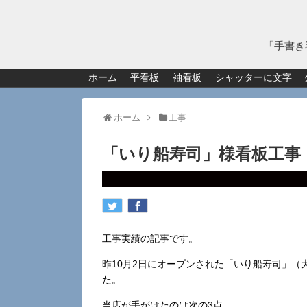
「手書き
ホーム
平看板
袖看板
シャッターに文字
ホーム
工事
「いり船寿司」様看板工事
工事実績の記事です。
昨10月2日にオープンされた「いり船寿司」（大
た。
当店が手がけたのは次の3点。