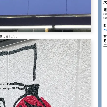
大
電
06
0
E-
k
現しました。
営
月
土: