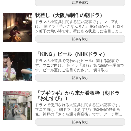
記事を読む
状差し（大阪局制作の朝ドラ）
ドラマの小道具に関する短い記事です。マニア向
け。 朝ドラ『芋たこなんきん』第24回から。ヒロイ
ン町子の幼い時です。壁にある状差しに注目しま...
記事を読む
「KING」ビール（NHKドラマ）
ドラマの小道具で使われたビールに関する記事で
す。マニア向け。 朝ドラ『まれ』第72回の一場面で
す。ビール瓶にご注目ください。 切り取っ...
記事を読む
『ブギウギ』から来た看板枠（朝ドラ
『おむすび』）
ドラマで使用される大道具に関する短い記事です。
マニア向け。 朝ドラ『おむすび』第34回の静止画
像。神戸の「さくら通り商店街」です。アーチ型...
記事を読む