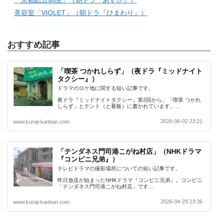
「京都総合病院」（朝ドラ『あすか』）
美容室「VIOLET」（朝ドラ『ひまわり』）
おすすめ記事
「喫茶 つかれしらず」（夜ドラ『ミッドナイト
タクシー』）
ドラマのロケ地に関する短い記事です。
夜ドラ『ミッドナイトタクシー』第2回から。「喫茶 つかれ
しらず」とテント（と看板）に書かれています。…
2026-06-02 23:21
www.kuroji-kanban.com
「テンダネス門司港こがね村店」（NHKドラマ
『コンビニ兄弟』）
テレビドラマの撮影場所についての短い記事です。
昨日放送が始まったNHKドラマ『コンビニ兄弟』。コンビニ
「テンダネス門司港こがね村店」です…
2026-04-29 23:36
www.kuroji-kanban.com