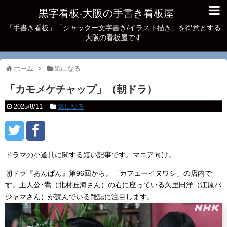
黒字看板‐大阪の手書き看板屋
「手書き看板」「シャッター文字書き/イラスト描き」を得意とする
大阪の看板屋です
ホーム
気になる
「カモメケチャップ」（朝ドラ）
2025/8/11
気になる
ドラマの小道具に関する短い記事です。マニア向け。
朝ドラ『あんぱん』第96回から。「カフェーイヌワシ」の店内で
す。主人公･嵩（北村匠海さん）の右に座っている久里田洋（江原パ
ジャマさん）が読んでいる雑誌に注目します。