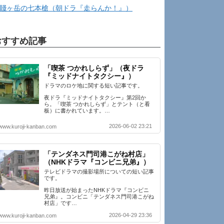
賤ヶ岳の七本槍（朝ドラ『走らんか！』）
おすすめ記事
「喫茶 つかれしらず」（夜ドラ
『ミッドナイトタクシー』）
ドラマのロケ地に関する短い記事です。
夜ドラ『ミッドナイトタクシー』第2回か
ら。「喫茶 つかれしらず」とテント（と看
板）に書かれています。…
2026-06-02 23:21
www.kuroji-kanban.com
「テンダネス門司港こがね村店」
（NHKドラマ『コンビニ兄弟』）
テレビドラマの撮影場所についての短い記事
です。
昨日放送が始まったNHKドラマ『コンビニ
兄弟』。コンビニ「テンダネス門司港こがね
村店」です…
2026-04-29 23:36
www.kuroji-kanban.com