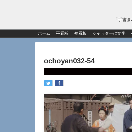
「手書き
ホーム
平看板
袖看板
シャッターに文字
ochoyan032-54