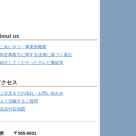
bout us
ごあいさつ・事業所概要
特定商取引に関する法律に基づく表記
紹介してくださったテレビ番組等
アクセス
ご注文までの流れ・お問い合わせ
よく頂戴するご質問
当店付近地図
所 〒555-0031