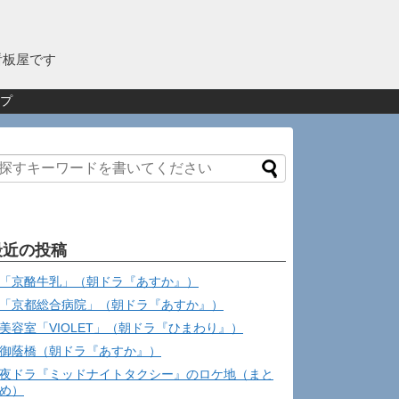
看板屋です
プ
最近の投稿
「京酪牛乳」（朝ドラ『あすか』）
「京都総合病院」（朝ドラ『あすか』）
美容室「VIOLET」（朝ドラ『ひまわり』）
御蔭橋（朝ドラ『あすか』）
夜ドラ『ミッドナイトタクシー』のロケ地（まと
め）