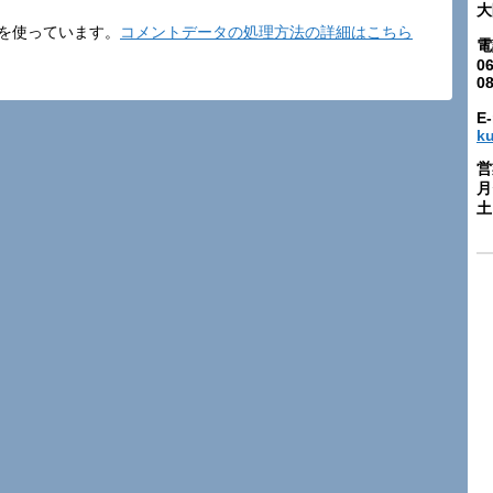
大
t を使っています。
コメントデータの処理方法の詳細はこちら
電
06
0
E-
k
営
月
土: