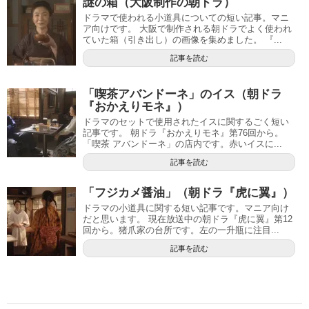
謎の箱（大阪制作の朝ドラ）
ドラマで使われる小道具についての短い記事。マニ
ア向けです。 大阪で制作される朝ドラでよく使われ
ていた箱（引き出し）の画像を集めました。 『...
記事を読む
「喫茶アバンドーネ」のイス（朝ドラ
『おかえりモネ』）
ドラマのセットで使用されたイスに関するごく短い
記事です。 朝ドラ『おかえりモネ』第76回から。
「喫茶 アバンドーネ」の店内です。赤いイスに...
記事を読む
「フジカメ醤油」（朝ドラ『虎に翼』）
ドラマの小道具に関する短い記事です。マニア向け
だと思います。 現在放送中の朝ドラ『虎に翼』第12
回から。猪爪家の台所です。左の一升瓶に注目...
記事を読む