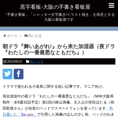
黒字看板‐大阪の手書き看板屋
「手書き看板」「シャッター文字書き/イラスト描き」を得意とする
大阪の看板屋です
ホーム
気になる
朝ドラ『舞いあがれ!』から来た加湿器（夜ドラ
『わたしの一番最悪なともだち』）
2023/8/22
気になる
ドラマで使われる小道具に関する短い記事です。マニア向け。
現在放送中の夜ドラ『わたしの一番最悪なともだち』（NHK大阪局
制作・全8週32話予定）第1回の静止画像。主人公の笠松ほたる（蒔
田彩珠さん）が自室のベッドでスマートフォンを使っています。
昨
日書いた「
S
a
a
g
l
e
」
で引用した画像のほんの少し前。ベッドのわき