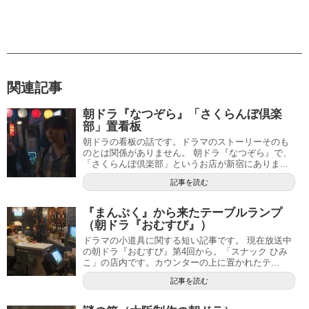
関連記事
朝ドラ『なつぞら』「さくらんぼ倶楽
部」置看板
朝ドラの看板の話です。ドラマのストーリーそのも
のとは関係がありません。 朝ドラ『なつぞら』で、
「さくらんぼ倶楽部」というお店が新宿にありま...
記事を読む
『まんぷく』から来たテーブルランプ
（朝ドラ『おむすび』）
ドラマの小道具に関する短い記事です。 現在放送中
の朝ドラ『おむすび』第4回から。「スナック ひみ
こ」の店内です。カウンターの上に置かれたテ...
記事を読む