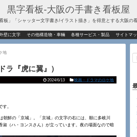
黒字看板‐大阪の手書き看板屋
看板」「シャッター文字書き/イラスト描き」を得意とする大阪の
外壁に文字
その他構造物・車輛
各種サービス・製品
サイトマッ
ケ地
ドラ『虎に翼』）
2024/6/13
映画・ドラマのロケ地
です。
所は朝鮮の「京城」。「京城」の文字の右には、順に多岐川
香淑（ハ・ヨンスさん）が立っています。夜の場面なので暗