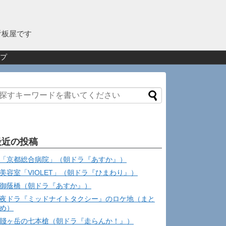
看板屋です
プ
最近の投稿
「京都総合病院」（朝ドラ『あすか』）
美容室「VIOLET」（朝ドラ『ひまわり』）
御蔭橋（朝ドラ『あすか』）
夜ドラ『ミッドナイトタクシー』のロケ地（まと
め）
賤ヶ岳の七本槍（朝ドラ『走らんか！』）