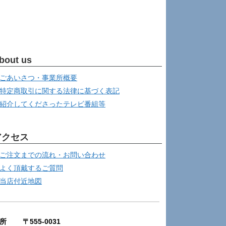
bout us
ごあいさつ・事業所概要
特定商取引に関する法律に基づく表記
紹介してくださったテレビ番組等
アクセス
ご注文までの流れ・お問い合わせ
よく頂戴するご質問
当店付近地図
所 〒555-0031