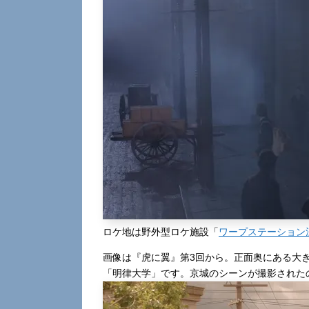
ロケ地は野外型ロケ施設「
ワープステーション
画像は『虎に翼』第3回から。正面奥にある大
「明律大学」です。京城のシーンが撮影された