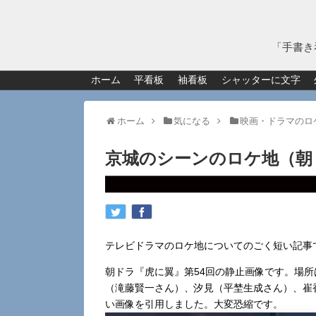
「手書き
ホーム
平看板
袖看板
シャッターに文字
ホーム
気になる
映画・ドラマのロ
京城のシーンのロケ地（朝
テレビドラマのロケ地についてのごく短い記事
朝ドラ『虎に翼』第54回の静止画像です。場
（滝藤賢一さん）、汐見（平埜生成さん）、崔
い画像を引用しました。大変恐縮です。