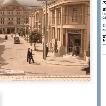
大
電
06
0
E-
k
営
月
土: