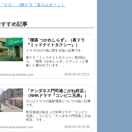
「りり」（朝ドラ『走らんか！』）
おすすめ記事
「喫茶 つかれしらず」（夜ドラ
『ミッドナイトタクシー』）
ドラマのロケ地に関する短い記事です。
夜ドラ『ミッドナイトタクシー』第2回か
ら。「喫茶 つかれしらず」とテント（と看
板）に書かれています。…
2026-06-02 23:21
www.kuroji-kanban.com
「テンダネス門司港こがね村店」
（NHKドラマ『コンビニ兄弟』）
テレビドラマの撮影場所についての短い記事
です。
昨日放送が始まったNHKドラマ『コンビニ
兄弟』。コンビニ「テンダネス門司港こがね
村店」です…
2026-04-29 23:36
www.kuroji-kanban.com