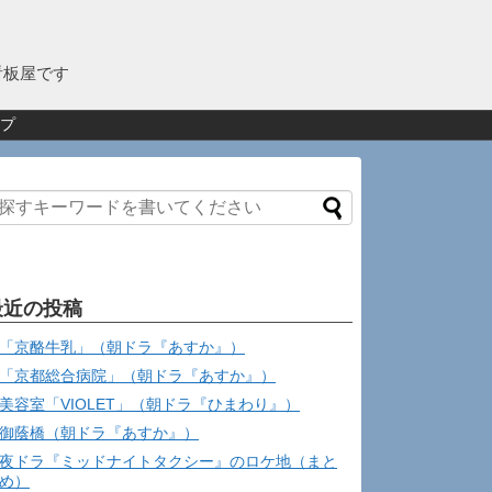
看板屋です
プ
最近の投稿
「京酪牛乳」（朝ドラ『あすか』）
「京都総合病院」（朝ドラ『あすか』）
美容室「VIOLET」（朝ドラ『ひまわり』）
御蔭橋（朝ドラ『あすか』）
夜ドラ『ミッドナイトタクシー』のロケ地（まと
め）