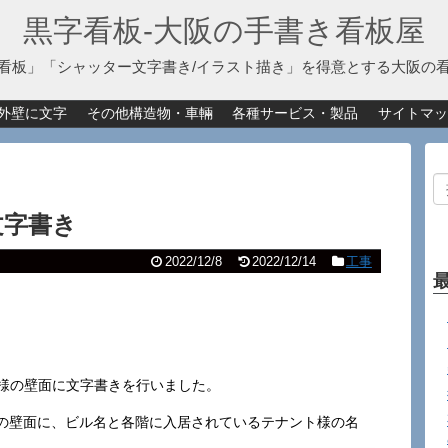
黒字看板‐大阪の手書き看板屋
看板」「シャッター文字書き/イラスト描き」を得意とする大阪の
外壁に文字
その他構造物・車輛
各種サービス・製品
サイトマッ
文字書き
2022/12/8
2022/12/14
工事
）様の壁面に文字書きを行いました。
の壁面に、ビル名と各階に入居されているテナント様の名
。