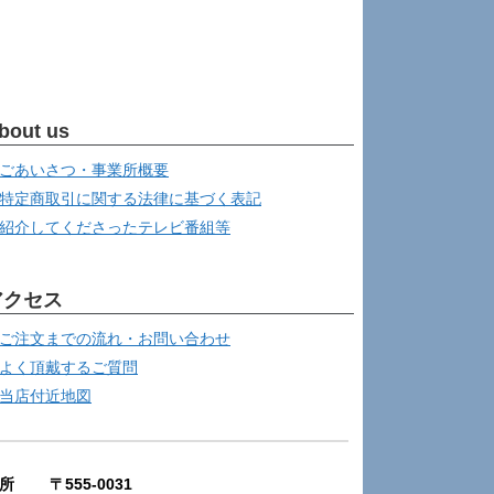
bout us
ごあいさつ・事業所概要
特定商取引に関する法律に基づく表記
紹介してくださったテレビ番組等
アクセス
ご注文までの流れ・お問い合わせ
よく頂戴するご質問
当店付近地図
所 〒555-0031