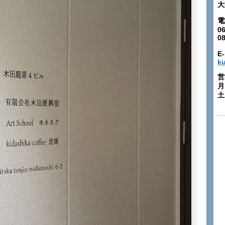
大
電
06
0
E-
k
営
月
土: