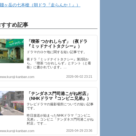
賤ヶ岳の七本槍（朝ドラ『走らんか！』）
おすすめ記事
「喫茶 つかれしらず」（夜ドラ
『ミッドナイトタクシー』）
ドラマのロケ地に関する短い記事です。
夜ドラ『ミッドナイトタクシー』第2回か
ら。「喫茶 つかれしらず」とテント（と看
板）に書かれています。…
2026-06-02 23:21
www.kuroji-kanban.com
「テンダネス門司港こがね村店」
（NHKドラマ『コンビニ兄弟』）
テレビドラマの撮影場所についての短い記事
です。
昨日放送が始まったNHKドラマ『コンビニ
兄弟』。コンビニ「テンダネス門司港こがね
村店」です…
2026-04-29 23:36
www.kuroji-kanban.com