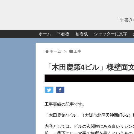
「手書き
ホーム
平看板
袖看板
シャッターに文字
ホーム
工事
「木田鹿第4ビル」様壁面
工事実績の記事です。
「木田鹿第4ビル」（大阪市北区天神西町6-2
内容としては、ビルの玄関横にある白いリシン
前、一番下にローマ字で住所を書くというもの