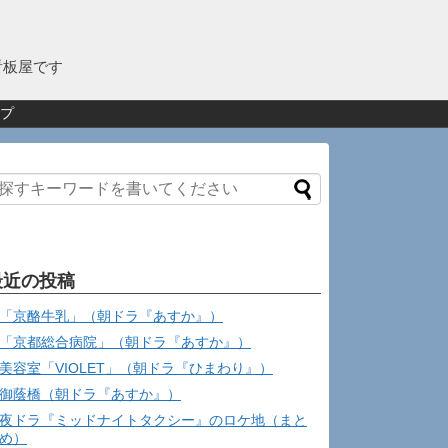
看板屋です
プ
最近の投稿
「京酪牛乳」（朝ドラ『あすか』）
「京都総合病院」（朝ドラ『あすか』）
美容室「VIOLET」（朝ドラ『ひまわり』）
御蔭橋（朝ドラ『あすか』）
夜ドラ『ミッドナイトタクシー』のロケ地（まと
め）