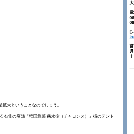
大
電
06
0
E-
k
営
月
土:
業拡大ということなのでしょう。
ている右側の店舗「韓国惣菜 慈永樹（チャヨンス）」様のテント