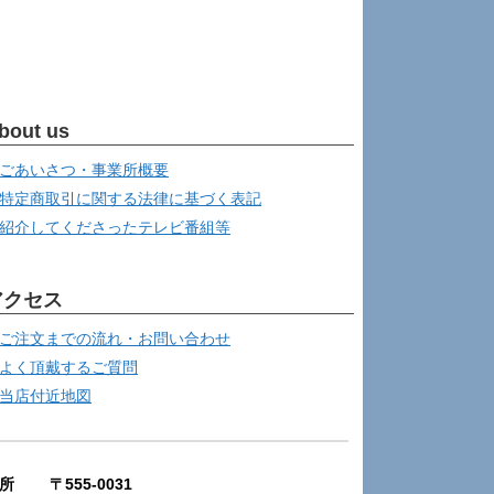
bout us
ごあいさつ・事業所概要
特定商取引に関する法律に基づく表記
紹介してくださったテレビ番組等
アクセス
ご注文までの流れ・お問い合わせ
よく頂戴するご質問
当店付近地図
所 〒555-0031