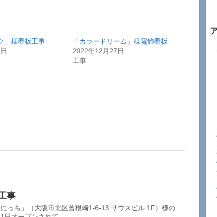
ク」様看板工事
「カラードリーム」様電飾看板
1日
2022年12月27日
工事
工事
にっち」（大阪市北区曾根崎1-6-13 サウスビル 1F）様の
日オープンされて...