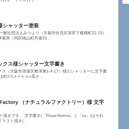
様シャッター塗装
一般社団法人みつより（京都市伏見区深草下横縄町22-23）
所（同区桃山町丹後33...
ックス様シャッター文字書き
ス（大阪市浪速区敷津東1-4-17）様のシャッターに文字書
3.5メートル×高さ...
tural Factory （ナチュラルファクトリー）様 文字
です。 文字書き(『Royal Astoria』と『ra』)はそれ
スト描き(...