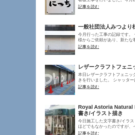
記事を読む
一般社団法人みつより
今月行った工事の記録です。 
様からご依頼があり、新たな事業
記事を読む
レザークラフトフェニ
本日レザークラフトフェニック
きを行いました。 シャッターは約
記事を読む
Royal Astoria Na
書き/イラスト描き
今日施工した文字書き/イラスト描き
ほどでもなかったのですが、イラ
記事を読む