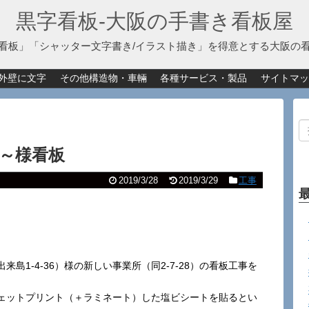
黒字看板‐大阪の手書き看板屋
看板」「シャッター文字書き/イラスト描き」を得意とする大阪の
外壁に文字
その他構造物・車輛
各種サービス・製品
サイトマッ
～様看板
2019/3/28
2019/3/29
工事
1-4-36）様の新しい事業所（同2-7-28）の看板工事を
ェットプリント（＋ラミネート）した塩ビシートを貼るとい