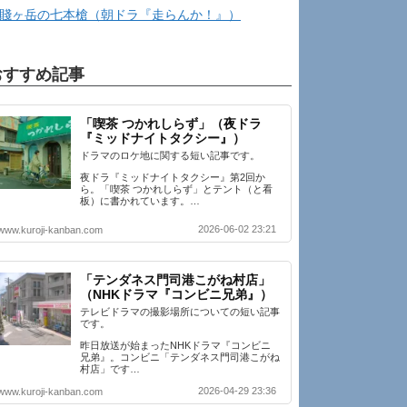
賤ヶ岳の七本槍（朝ドラ『走らんか！』）
おすすめ記事
「喫茶 つかれしらず」（夜ドラ
『ミッドナイトタクシー』）
ドラマのロケ地に関する短い記事です。
夜ドラ『ミッドナイトタクシー』第2回か
ら。「喫茶 つかれしらず」とテント（と看
板）に書かれています。…
2026-06-02 23:21
www.kuroji-kanban.com
「テンダネス門司港こがね村店」
（NHKドラマ『コンビニ兄弟』）
テレビドラマの撮影場所についての短い記事
です。
昨日放送が始まったNHKドラマ『コンビニ
兄弟』。コンビニ「テンダネス門司港こがね
村店」です…
2026-04-29 23:36
www.kuroji-kanban.com