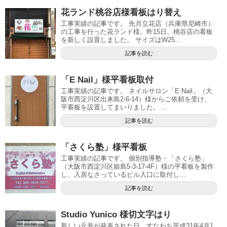
花ランド桃谷店様看板はり替え
工事実績の記事です。 先月立花店（兵庫県尼崎市）
の工事を行った花ランド様。昨15日、桃谷店の看板
を新しく設置しました。 サイズはW25...
記事を読む
「E Nail」様平看板取付
工事実績の記事です。 ネイルサロン「E Nail」（大
阪市西淀川区出来島2-6-14）様からご依頼を受け、
平看板を設置してまいりました。 ...
記事を読む
「さくら塾」様平看板
工事実績の記事です。 個別指導塾・「さくら塾」
（大阪市西淀川区姫島5-3-17-4F）様の平看板を製作
し、入居なさっているビル入口に取付し...
記事を読む
Studio Yunico 様切文字はり
新しい元号が発表された日、すなわち平成31年4月1