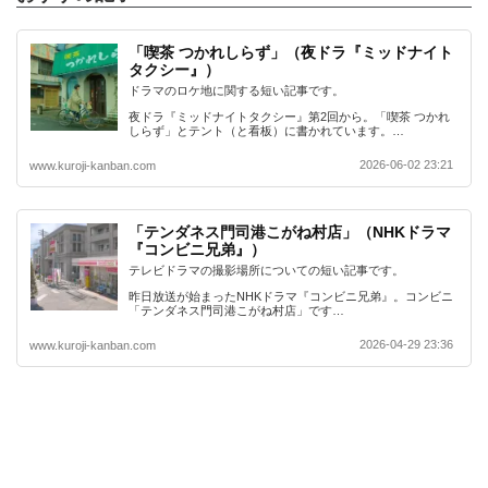
「喫茶 つかれしらず」（夜ドラ『ミッドナイト
タクシー』）
ドラマのロケ地に関する短い記事です。
夜ドラ『ミッドナイトタクシー』第2回から。「喫茶 つかれ
しらず」とテント（と看板）に書かれています。…
2026-06-02 23:21
www.kuroji-kanban.com
「テンダネス門司港こがね村店」（NHKドラマ
『コンビニ兄弟』）
テレビドラマの撮影場所についての短い記事です。
昨日放送が始まったNHKドラマ『コンビニ兄弟』。コンビニ
「テンダネス門司港こがね村店」です…
2026-04-29 23:36
www.kuroji-kanban.com