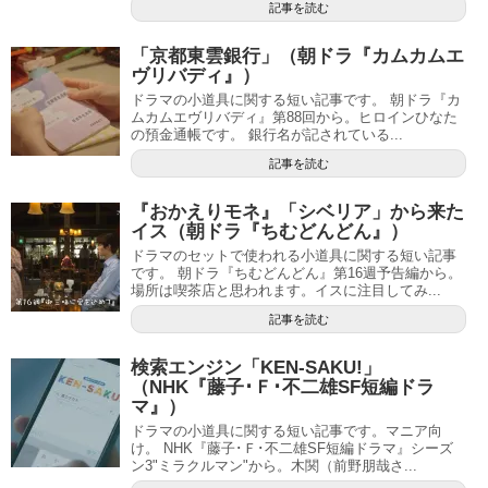
記事を読む
「京都東雲銀行」（朝ドラ『カムカムエ
ヴリバディ』）
ドラマの小道具に関する短い記事です。 朝ドラ『カ
ムカムエヴリバディ』第88回から。ヒロインひなた
の預金通帳です。 銀行名が記されている...
記事を読む
『おかえりモネ』「シベリア」から来た
イス（朝ドラ『ちむどんどん』）
ドラマのセットで使われる小道具に関する短い記事
です。 朝ドラ『ちむどんどん』第16週予告編から。
場所は喫茶店と思われます。イスに注目してみ...
記事を読む
検索エンジン「KEN-SAKU!」
（NHK『藤子･Ｆ･不二雄SF短編ドラ
マ』）
ドラマの小道具に関する短い記事です。マニア向
け。 NHK『藤子･Ｆ･不二雄SF短編ドラマ』シーズ
ン3"ミラクルマン"から。木関（前野朋哉さ...