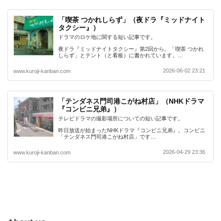
「喫茶 つかれしらず」（夜ドラ『ミッドナイト
タクシー』）
ドラマのロケ地に関する短い記事です。
夜ドラ『ミッドナイトタクシー』第2回から。「喫茶 つかれ
しらず」とテント（と看板）に書かれています。…
2026-06-02 23:21
www.kuroji-kanban.com
「テンダネス門司港こがね村店」（NHKドラマ
『コンビニ兄弟』）
テレビドラマの撮影場所についての短い記事です。
昨日放送が始まったNHKドラマ『コンビニ兄弟』。コンビニ
「テンダネス門司港こがね村店」です…
2026-04-29 23:36
www.kuroji-kanban.com