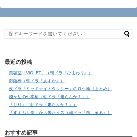
最近の投稿
美容室「VIOLET」（朝ドラ『ひまわり』）
御蔭橋（朝ドラ『あすか』）
夜ドラ『ミッドナイトタクシー』のロケ地（まとめ）
賤ヶ岳の七本槍（朝ドラ『走らんか！』）
「りり」（朝ドラ『走らんか！』）
「すずふり亭」から来たイス（朝ドラ『風、薫る』）
おすすめ記事