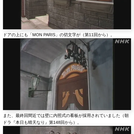
ドアの上にも「MON PARIS」の切文字が（第11回から）。
また、最終回間近では壁に内照式の看板が採用されていました（朝
ドラ『本日も晴天なり』第148回から）。