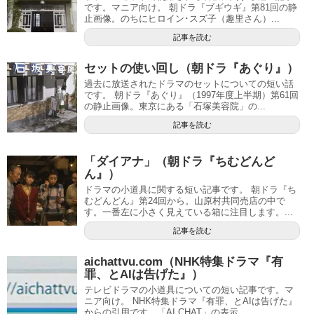
です。マニア向け。 朝ドラ『ブギウギ』第81回の静
止画像。のちにヒロイン･スズ子（趣里さん）...
記事を読む
セットの使い回し（朝ドラ『あぐり』）
過去に放送されたドラマのセットについての短い話
です。 朝ドラ『あぐり』（1997年度上半期）第61回
の静止画像。東京にある「石塚美容院」の...
記事を読む
「ダイアナ」（朝ドラ『ちむどんど
ん』）
ドラマの小道具に関する短い記事です。 朝ドラ『ち
むどんどん』第24回から。山原村共同売店の中で
す。一番左に小さく見えている箱に注目します。...
記事を読む
aichattvu.com（NHK特集ドラマ『有
罪、とAIは告げた』）
テレビドラマの小道具についての短い記事です。マ
ニア向け。 NHK特集ドラマ『有罪、とAIは告げた』
からの引用です。「AI CHAT」の表示...