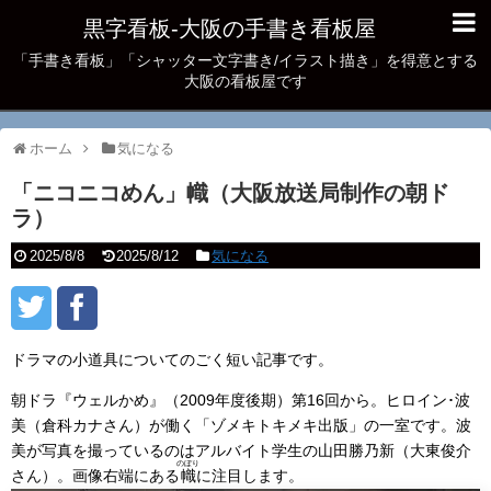
黒字看板‐大阪の手書き看板屋
「手書き看板」「シャッター文字書き/イラスト描き」を得意とする
大阪の看板屋です
ホーム
気になる
「ニコニコめん」幟（大阪放送局制作の朝ド
ラ）
2025/8/8
2025/8/12
気になる
ドラマの小道具についてのごく短い記事です。
朝ドラ『ウェルかめ』（2009年度後期）第16回から。ヒロイン･波
美（倉科カナさん）が働く「ゾメキトキメキ出版」の一室です。波
美が写真を撮っているのはアルバイト学生の山田勝乃新（大東俊介
のぼり
さん）。画像右端にある
幟
に注目します。