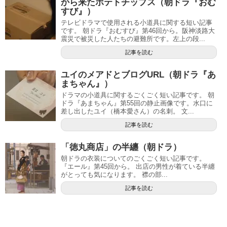
から来たポテトチップス（朝ドラ『おむ
すび』）
テレビドラマで使用される小道具に関する短い記事
です。 朝ドラ『おむすび』第46回から。阪神淡路大
震災で被災した人たちの避難所です。左上の段...
記事を読む
ユイのメアドとブログURL（朝ドラ『あ
まちゃん』）
ドラマの小道具に関するごくごく短い記事です。 朝
ドラ『あまちゃん』第55回の静止画像です。水口に
差し出したユイ（橋本愛さん）の名刺。 文...
記事を読む
「徳丸商店」の半纏（朝ドラ）
朝ドラの衣装についてのごくごく短い記事です。
『エール』第45回から。 出店の男性が着ている半纏
がとっても気になります。 襟の部...
記事を読む