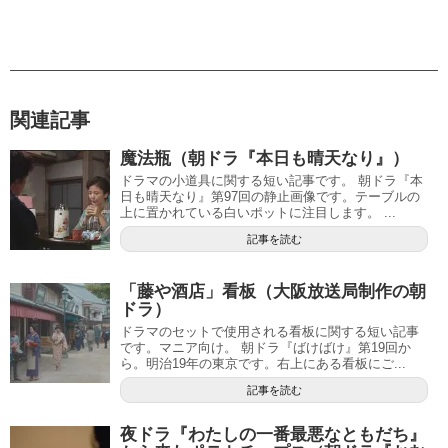
関連記事
魔法瓶（朝ドラ『本日も晴天なり』）
ドラマの小道具に関する短い記事です。 朝ドラ『本
日も晴天なり』第97回の静止画像です。テーブルの
上に置かれている白いポットに注目します。 ...
記事を読む
「藤や酒店」看板（大阪放送局制作の朝
ドラ）
ドラマのセットで使用される看板に関する短い記事
です。マニア向け。 朝ドラ『ばけばけ』第19回か
ら。明治19年の東京です。右上にある看板にご...
記事を読む
夜ドラ『わたしの一番最悪なともだち』