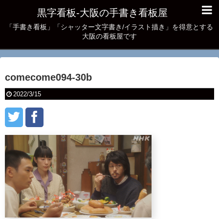
黒字看板‐大阪の手書き看板屋
「手書き看板」「シャッター文字書き/イラスト描き」を得意とする
大阪の看板屋です
comecome094-30b
2022/3/15