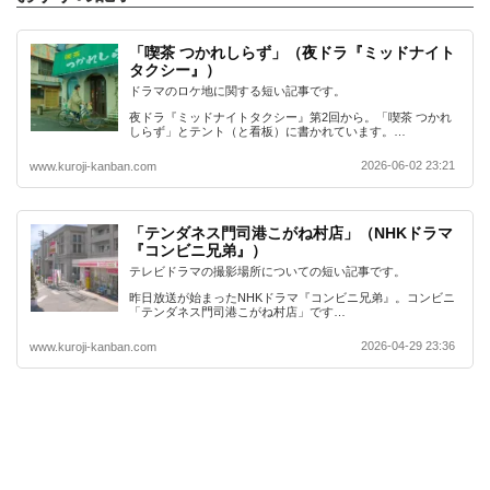
「喫茶 つかれしらず」（夜ドラ『ミッドナイト
タクシー』）
ドラマのロケ地に関する短い記事です。
夜ドラ『ミッドナイトタクシー』第2回から。「喫茶 つかれ
しらず」とテント（と看板）に書かれています。…
2026-06-02 23:21
www.kuroji-kanban.com
「テンダネス門司港こがね村店」（NHKドラマ
『コンビニ兄弟』）
テレビドラマの撮影場所についての短い記事です。
昨日放送が始まったNHKドラマ『コンビニ兄弟』。コンビニ
「テンダネス門司港こがね村店」です…
2026-04-29 23:36
www.kuroji-kanban.com