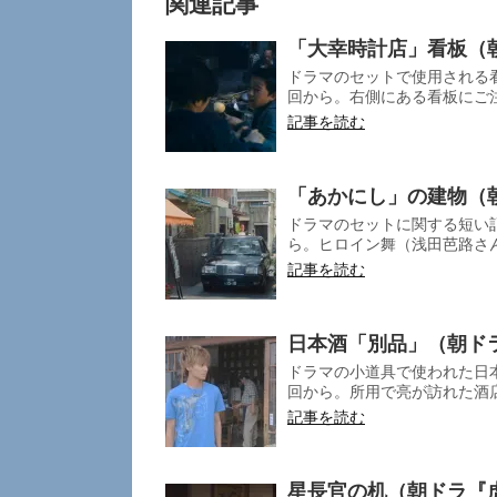
関連記事
「大幸時計店」看板（
ドラマのセットで使用される看
回から。右側にある看板にご注
記事を読む
「あかにし」の建物（
ドラマのセットに関する短い記
ら。ヒロイン舞（浅田芭路さん
記事を読む
日本酒「別品」（朝ド
ドラマの小道具で使われた日本
回から。所用で亮が訪れた酒店
記事を読む
星長官の机（朝ドラ『