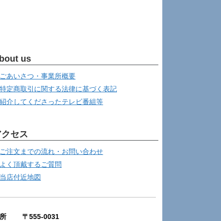
bout us
ごあいさつ・事業所概要
特定商取引に関する法律に基づく表記
紹介してくださったテレビ番組等
アクセス
ご注文までの流れ・お問い合わせ
よく頂戴するご質問
当店付近地図
所 〒555-0031