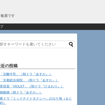
看板屋です
プ
最近の投稿
「京酪牛乳」（朝ドラ『あすか』）
「京都総合病院」（朝ドラ『あすか』）
美容室「VIOLET」（朝ドラ『ひまわり』）
御蔭橋（朝ドラ『あすか』）
夜ドラ『ミッドナイトタクシー』のロケ地（まと
め）