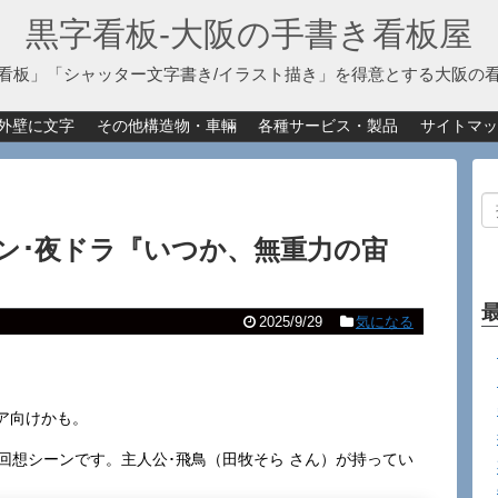
黒字看板‐大阪の手書き看板屋
看板」「シャッター文字書き/イラスト描き」を得意とする大阪の
外壁に文字
その他構造物・車輛
各種サービス・製品
サイトマッ
ン･夜ドラ『いつか、無重力の宙
2025/9/29
気になる
ア向けかも。
回想シーンです。主人公･飛鳥（田牧そら さん）が持ってい