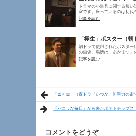
ドラマの小道具に関する短い記
室です。座っているのは初代長
記事を読む
「極生」ポスター（朝
朝ドラで使用されたポスターに
の画像。場所は「あかまつ」の店
記事を読む
「별미슬」（夜ドラ『いつか、無重力の宙
『バニラな毎日』から来たポテトチップス
コメントをどうぞ