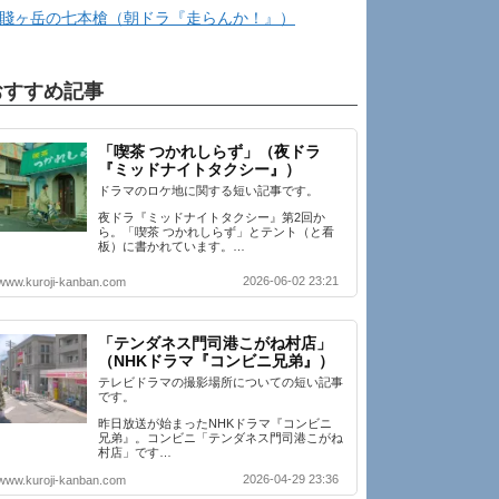
賤ヶ岳の七本槍（朝ドラ『走らんか！』）
おすすめ記事
「喫茶 つかれしらず」（夜ドラ
『ミッドナイトタクシー』）
ドラマのロケ地に関する短い記事です。
夜ドラ『ミッドナイトタクシー』第2回か
ら。「喫茶 つかれしらず」とテント（と看
板）に書かれています。…
2026-06-02 23:21
www.kuroji-kanban.com
「テンダネス門司港こがね村店」
（NHKドラマ『コンビニ兄弟』）
テレビドラマの撮影場所についての短い記事
です。
昨日放送が始まったNHKドラマ『コンビニ
兄弟』。コンビニ「テンダネス門司港こがね
村店」です…
2026-04-29 23:36
www.kuroji-kanban.com