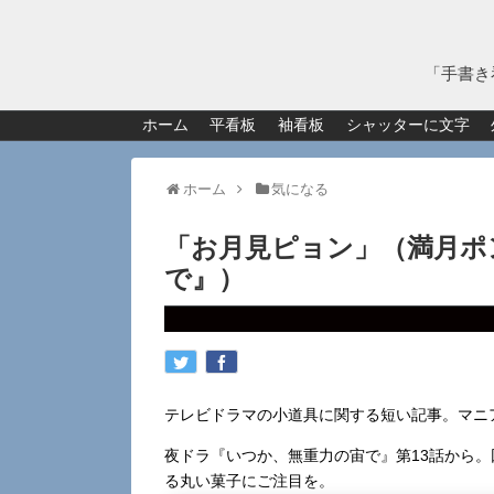
「手書き
ホーム
平看板
袖看板
シャッターに文字
ホーム
気になる
「お月見ピョン」（満月ポ
で』）
テレビドラマの小道具に関する短い記事。マニ
夜ドラ『いつか、無重力の宙で』第13話から。
る丸い菓子にご注目を。