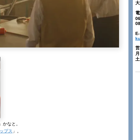
大
電
06
0
E-
k
営
月
土:
」かなと。
テップス
」。