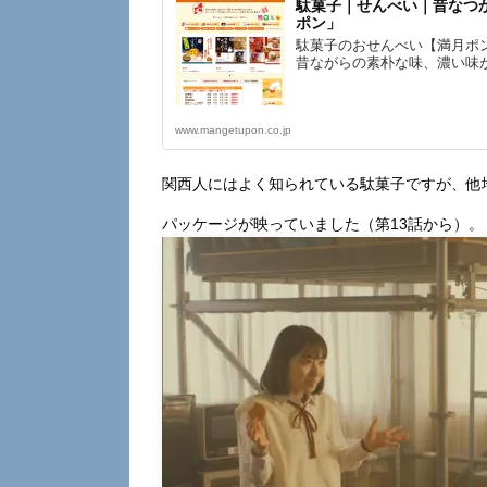
駄菓子｜せんべい｜昔なつ
ポン」
駄菓子のおせんべい【満月ポ
昔ながらの素朴な味、濃い味
www.mangetupon.co.jp
関西人にはよく知られている駄菓子ですが、他
パッケージが映っていました（第13話から）。