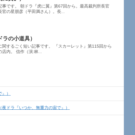
事です。 朝ドラ『虎に翼』第67回から。最高裁判所長官
官の星朋彦（平田満さん）。長...
ドラの小道具）
関するごく短い記事です。 『スカーレット』第115回から
内。 信作（演:林...
で』）
（夜ドラ『いつか、無重力の宙で』）