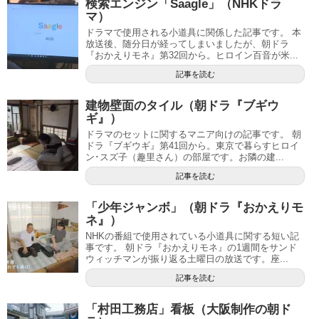
検索エンジン「Saagle」（NHKドラ
マ）
ドラマで使用される小道具に関係した記事です。 本
放送後、随分日が経ってしまいましたが、朝ドラ
『おかえりモネ』第32回から。ヒロイン百音が米...
記事を読む
建物壁面のタイル（朝ドラ『ブギウ
ギ』）
ドラマのセットに関するマニア向けの記事です。 朝
ドラ『ブギウギ』第41回から。東京で暮らすヒロイ
ン･スズ子（趣里さん）の部屋です。お隣の建...
記事を読む
「少年ジャンボ」（朝ドラ『おかえりモ
ネ』）
NHKの番組で使用されている小道具に関する短い記
事です。 朝ドラ『おかえりモネ』の1週間をサンド
ウィッチマンが振り返る土曜日の放送です。座...
記事を読む
「村田工務店」看板（大阪制作の朝ド