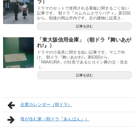
ラ）
ドラマのセットで使用される看板に関するごく短い
記事です。 朝ドラ『カムカムエヴリバディ』第32回
から。戦後の岡山市内です。左の建物に設置さ...
記事を読む
「東大阪信用金庫」（朝ドラ『舞いあが
れ!』）
ドラマの小道具に関する短い記事です。マニア向
け。 朝ドラ『舞いあがれ!』第63回から。
「IWAKURA」の社長であるヒロイン舞の父・浩太
（...
記事を読む
企業カレンダー（朝ドラ）
母が住む家（朝ドラ『あんぱん』）