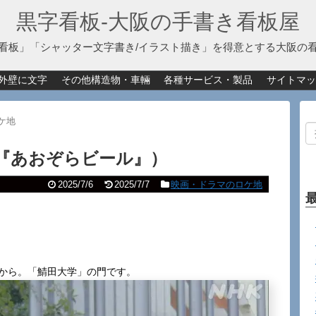
黒字看板‐大阪の手書き看板屋
看板」「シャッター文字書き/イラスト描き」を得意とする大阪の
外壁に文字
その他構造物・車輛
各種サービス・製品
サイトマッ
ケ地
『あおぞらビール』）
2025/7/6
2025/7/7
映画・ドラマのロケ地
回から。「鯖田大学」の門です。