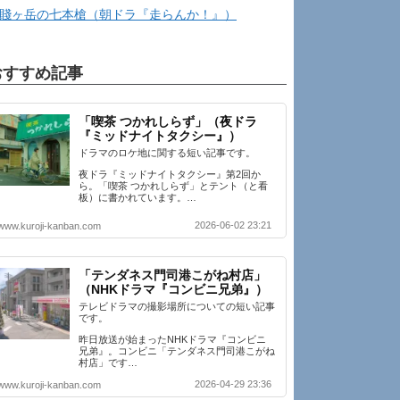
賤ヶ岳の七本槍（朝ドラ『走らんか！』）
おすすめ記事
「喫茶 つかれしらず」（夜ドラ
『ミッドナイトタクシー』）
ドラマのロケ地に関する短い記事です。
夜ドラ『ミッドナイトタクシー』第2回か
ら。「喫茶 つかれしらず」とテント（と看
板）に書かれています。…
2026-06-02 23:21
www.kuroji-kanban.com
「テンダネス門司港こがね村店」
（NHKドラマ『コンビニ兄弟』）
テレビドラマの撮影場所についての短い記事
です。
昨日放送が始まったNHKドラマ『コンビニ
兄弟』。コンビニ「テンダネス門司港こがね
村店」です…
2026-04-29 23:36
www.kuroji-kanban.com