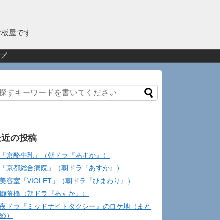
看板屋です
プ
最近の投稿
「京酪牛乳」（朝ドラ『あすか』）
「京都総合病院」（朝ドラ『あすか』）
美容室「VIOLET」（朝ドラ『ひまわり』）
御蔭橋（朝ドラ『あすか』）
夜ドラ『ミッドナイトタクシー』のロケ地（まと
め）