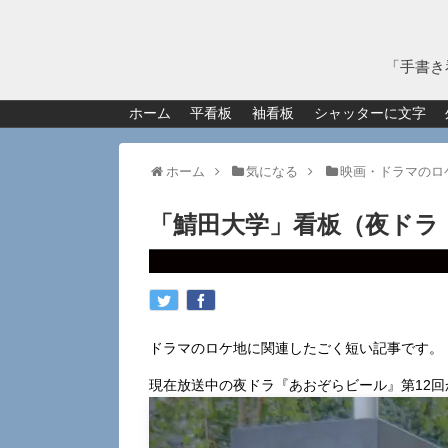
「手書き
ホーム
平看板
袖看板
シャッターに文字
ホーム
気になる
映画・ドラマのロ
「鯖田大学」看板（夜ドラ
ドラマのロケ地に関連したごく短い記事です。
現在放送中の夜ドラ『あおぞらビール』第12