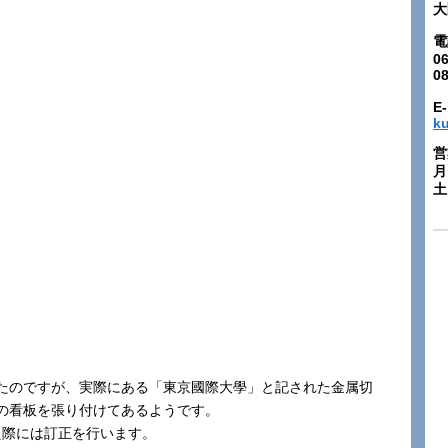
大
電
06
0
E-
k
営
月
土:
たのですが、実際にある「東京國際大學」と記された金属切
の看板を張り付けてあるようです。
た際には訂正を行います。