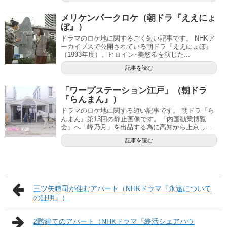
メリケンパークロケ（朝ドラ『ええにょ
ぼ』）
ドラマのロケ地に関するごく短い記事です。 NHKア
ーカイブスで公開されている朝ドラ『ええにょぼ』
（1993年度）。ヒロイン･美悠希を演じた...
記事を読む
「ワープステーション江戸」（朝ドラ
『らんまん』）
ドラマのロケ地に関する短い記事です。 朝ドラ『ら
んまん』第13回の静止画像です。「内国勧業博覧
会」へ「峰乃月」を出品する為に高知から上京し...
記事を読む
三ツ矢瞭司が住むアパート（NHKドラマ『永遠について
の証明』）
2階建てのアパート（NHKドラマ『終活シェアハウ