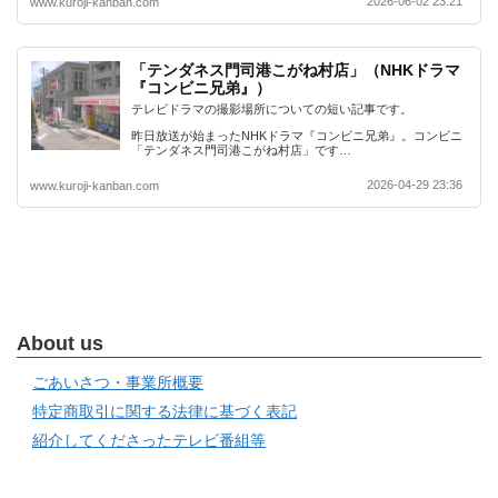
2026-06-02 23:21
www.kuroji-kanban.com
「テンダネス門司港こがね村店」（NHKドラマ
『コンビニ兄弟』）
テレビドラマの撮影場所についての短い記事です。
昨日放送が始まったNHKドラマ『コンビニ兄弟』。コンビニ
「テンダネス門司港こがね村店」です…
2026-04-29 23:36
www.kuroji-kanban.com
About us
ごあいさつ・事業所概要
特定商取引に関する法律に基づく表記
紹介してくださったテレビ番組等