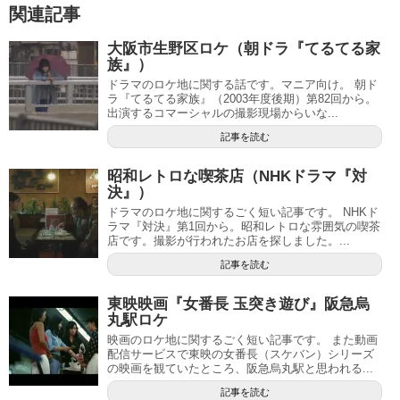
関連記事
大阪市生野区ロケ（朝ドラ『てるてる家
族』）
ドラマのロケ地に関する話です。マニア向け。 朝ド
ラ『てるてる家族』（2003年度後期）第82回から。
出演するコマーシャルの撮影現場からいな...
記事を読む
昭和レトロな喫茶店（NHKドラマ『対
決』）
ドラマのロケ地に関するごく短い記事です。 NHKド
ラマ『対決』第1回から。昭和レトロな雰囲気の喫茶
店です。撮影が行われたお店を探しました。...
記事を読む
東映映画『女番長 玉突き遊び』阪急烏
丸駅ロケ
映画のロケ地に関するごく短い記事です。 また動画
配信サービスで東映の女番長（スケバン）シリーズ
の映画を観ていたところ、阪急烏丸駅と思われる...
記事を読む